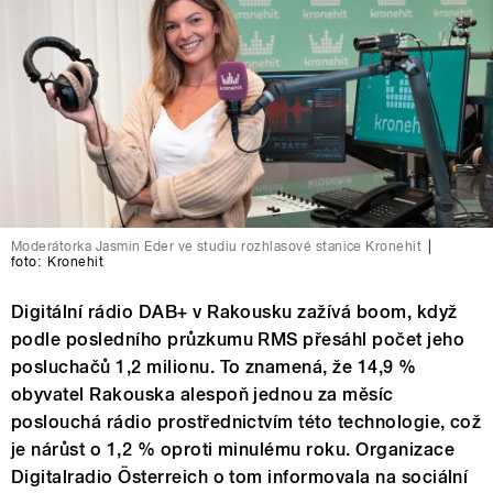
Moderátorka Jasmin Eder ve studiu rozhlasové stanice Kronehit
|
foto:
Kronehit
Digitální rádio DAB+ v Rakousku zažívá boom, když
podle posledního průzkumu RMS přesáhl počet jeho
posluchačů 1,2 milionu. To znamená, že 14,9 %
obyvatel Rakouska alespoň jednou za měsíc
poslouchá rádio prostřednictvím této technologie, což
je nárůst o 1,2 % oproti minulému roku. Organizace
Digitalradio Österreich o tom informovala na sociální