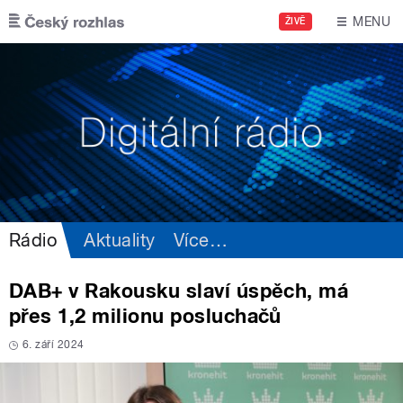
Přejít k hlavnímu obsahu
MENU
ŽIVĚ
Rádio
Aktuality
Více
…
DAB+ v Rakousku slaví úspěch, má
přes 1,2 milionu posluchačů
6. září 2024