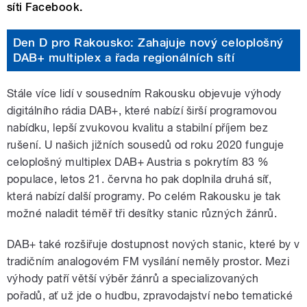
síti Facebook.
Den D pro Rakousko: Zahajuje nový celoplošný
DAB+ multiplex a řada regionálních sítí
Stále více lidí v sousedním Rakousku objevuje výhody
digitálního rádia DAB+, které nabízí širší programovou
nabídku, lepší zvukovou kvalitu a stabilní příjem bez
rušení. U našich jižních sousedů od roku 2020 funguje
celoplošný multiplex DAB+ Austria s pokrytím 83 %
populace, letos 21. června ho pak doplnila druhá síť,
která nabízí další programy. Po celém Rakousku je tak
možné naladit téměř tři desítky stanic různých žánrů.
DAB+ také rozšiřuje dostupnost nových stanic, které by v
tradičním analogovém FM vysílání neměly prostor. Mezi
výhody patří větší výběr žánrů a specializovaných
pořadů, ať už jde o hudbu, zpravodajství nebo tematické