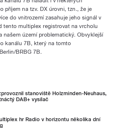
 kanálu 7B naladit i v některých
 příjem na tzv. DX úrovni, tzn., že je
více do vnitrozemí zasahuje jeho signál v
d tento multiplex registrovat na vrcholu
 na našem území problematický. Obvyklejší
ho kanálu 7B, který na tomto
 Berlin/BRBG 7B.
zprovoznil stanoviště Holzminden-Neuhaus,
tnáctý DAB+ vysílač
iplex hr Radio v horizontu několika dní
rg