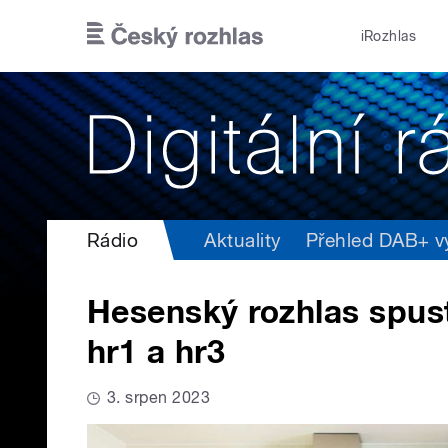
Přejít k hlavnímu obsahu
iRozhlas
Rádio
Aktuality
Přehled DAB+ vys
Hesenský rozhlas spusti
hr1 a hr3
3. srpen 2023