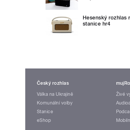
Hesenský rozhlas r
stanice hr4
Český rozhlas
mujRo
Válka na Ukrajině
Živé v
Komunální volby
Audioa
Stanice
Podca
eShop
Mobiln