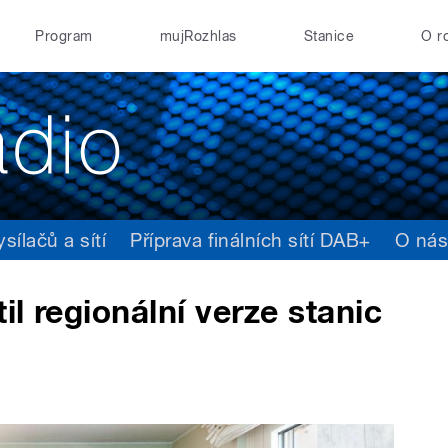
Program
mujRozhlas
Stanice
O r
ílačů a sítí
Příprava finálních sítí DAB+
O ná
l regionální verze stanic