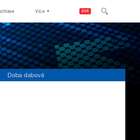
ozhlase
Více
ŽIVĚ
s
Doba dabová