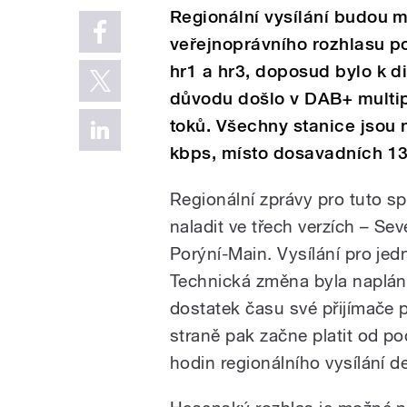
Regionální vysílání budou 
veřejnoprávního rozhlasu p
hr1 a hr3, doposud bylo k d
důvodu došlo v DAB+ multi
toků. Všechny stanice jsou n
kbps, místo dosavadních 1
Regionální zprávy pro tuto 
naladit ve třech verzích – S
Porýní-Main. Vysílání pro jedno
Technická změna byla napláno
dostatek času své přijímače p
straně pak začne platit od p
hodin regionálního vysílání d