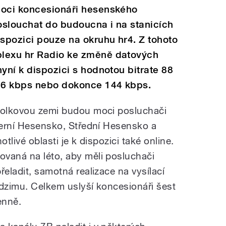
moci koncesionáři hesenského
oslouchat do budoucna i na stanicích
ispozici pouze na okruhu hr4. Z tohoto
plexu hr Radio ke změně datových
yní k dispozici s hodnotou bitrate 88
36 kbps nebo dokonce 144 kbps.
spolkovou zemi budou moci posluchači
everní Hesensko, Střední Hesensko a
tlivé oblasti je k dispozici také online.
vaná na léto, aby měli posluchači
řeladit, samotná realizace na vysílací
odzimu. Celkem uslyší koncesionáři šest
enně.