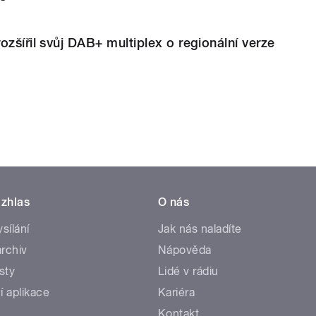
ozšířil svůj DAB+ multiplex o regionální verze
zhlas
O nás
ysílání
Jak nás naladíte
rchiv
Nápověda
sty
Lidé v rádiu
í aplikace
Kariéra
Kontakt