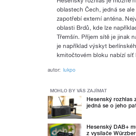
Hesenský rozhlas je možné na
oblastech Čech, jedná se ale o
zapotřebí externí anténa. Nej
oblasti Brdů, kde lze napříkla
Třemšín. Příjem sítě je jinak
je například výskyt berlínské
kmitočtovém bloku nabízí síť
autor:
lukpo
MOHLO BY VÁS ZAJÍMAT
Hesenský rozhlas 
jedná se o jeho pa
Hesenský DAB+ mult
z vysílače Würzbe