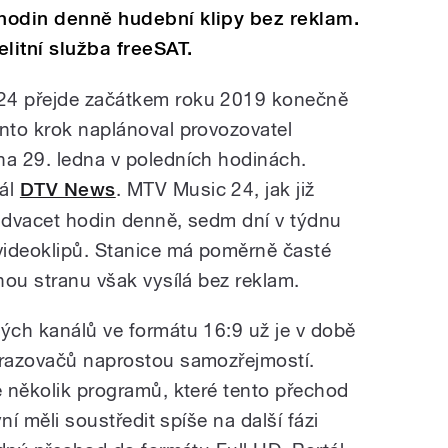
 hodin denně hudební klipy bez reklam.
litní služba freeSAT.
 24 přejde začátkem roku 2019 konečně
ento krok naplánoval provozovatel
na 29. ledna v poledních hodinách.
tál
DTV News
. MTV Music 24, jak již
iadvacet hodin denně, sedm dní v týdnu
 videoklipů. Stanice má poměrně časté
uhou stranu však vysílá bez reklam.
ných kanálů ve formátu 16:9 už je v době
brazovačů naprostou samozřejmostí.
e několik programů, které tento přechod
yní měli soustředit spíše na další fázi