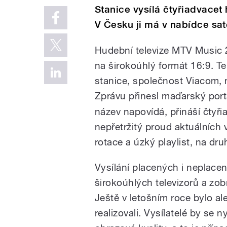
Stanice vysílá čtyřiadvacet
V Česku ji má v nabídce sate
Hudební televize MTV Music
na širokoúhlý formát 16:9. T
stanice, společnost Viacom, 
Zprávu přinesl maďarský por
název napovídá, přináší čtyř
nepřetržitý proud aktuálních
rotace a úzký playlist, na dr
Vysílání placených i neplace
širokoúhlých televizorů a zo
Ještě v letošním roce bylo al
realizovali. Vysílatelé by se n