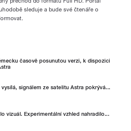
padný přechod do formátu Full HD. Portál
louhodobě sleduje a bude své čtenáře o
formovat.
mecku časově posunutou verzi, k dispozici
Astra
ysílá, signálem ze satelitu Astra pokrývá...
 vizuál. Experimentální vzhled nahradilo...