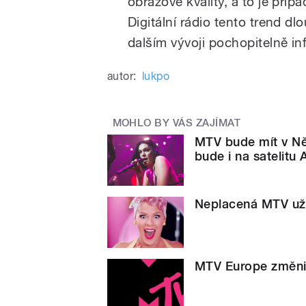
obrazové kvality, a to je pří
Digitální rádio tento trend d
dalším vývoji pochopitelně in
autor:
lukpo
MOHLO BY VÁS ZAJÍMAT
MTV bude mít v Ně
bude i na satelitu 
Neplacená MTV už v
MTV Europe změnilo