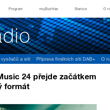
Program
mujRozhlas
Stanice
O r
ysílačů a sítí
Příprava finálních sítí DAB+
O n
Music 24 přejde začátkem
ý formát