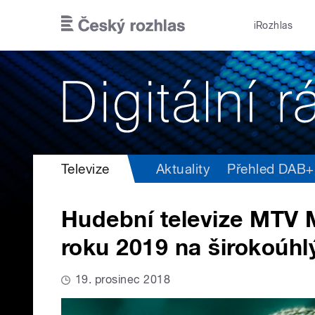
Přejít k hlavnímu obsahu
iRozhlas
Televize
Aktuality
Přehled DAB+ v
Hudební televize MTV 
roku 2019 na širokoúhl
19. prosinec 2018