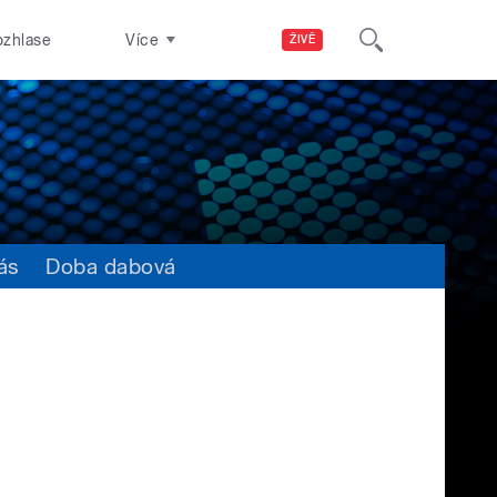
ozhlase
Více
ŽIVĚ
ás
Doba dabová