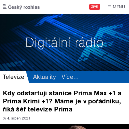
Přejít k hlavnímu obsahu
MENU
ŽIVĚ
Televize
Aktuality
Více
…
Kdy odstartují stanice Prima Max +1 a
Prima Krimi +1? Máme je v pořádníku,
říká šéf televize Prima
4. srpen 2021