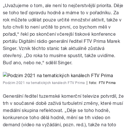
„Uvažujeme o tom, ale není to nejčerstvější priorita. Děje
se toho teď opravdu hodně a máme to v pořadníku. Za
rok můžete udělat pouze určité množství aktivit, takže v
tuto chvíli to není určitě to první, co bychom měli v
pořadí,“ řekl po skončení včerejší tiskové konference
portálu Digitální rádio generální ředitel FTV Prima Marek
Singer. Vznik těchto stanic tak aktuálně zůstává
otevřený. „Do roka to musíme spustit, takže uvidíme.
Buď ano, nebo ne,“ sdělil Singer.
Podzim 2021 na tematických kanálech FTV Prima
|
foto:
FTV Prima
Generální ředitel tuzemské komerční televize potvrdil, že
trh v současné době zažívá turbuletní změny, které musí
mediální skupina reflektovat. „Děje se toho hodně,
konkurence toho dělá hodně, mění se trh video on
demand (video na vyžádání, pozn. red.), takže na toto