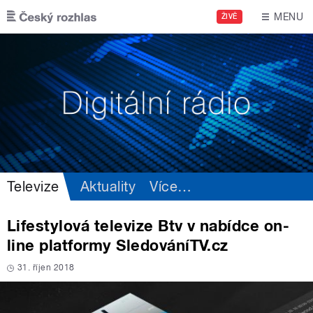
Přejít k hlavnímu obsahu
MENU
ŽIVĚ
Televize
Aktuality
Více
…
Lifestylová televize Btv v nabídce on-
line platformy SledováníTV.cz
31. říjen 2018