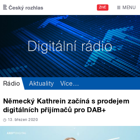
Přejít k hlavnímu obsahu
MENU
ŽIVĚ
Rádio
Aktuality
Více
…
Německý Kathrein začíná s prodejem
digitálních přijímačů pro DAB+
13. březen 2020