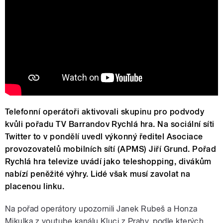
Telefonní operátoři aktivovali skupinu pro podvody
kvůli pořadu TV Barrandov Rychlá hra. Na sociální síti
Twitter to v pondělí uvedl výkonný ředitel Asociace
provozovatelů mobilních sítí (APMS) Jiří Grund. Pořad
Rychlá hra televize uvádí jako teleshopping, divákům
nabízí peněžité výhry. Lidé však musí zavolat na
placenou linku.
Na pořad operátory upozornili Janek Rubeš a Honza
Mikulka z youtube kanálu Kluci z Prahy, podle kterých