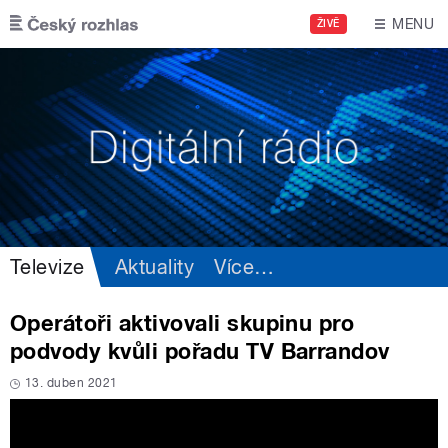
Přejít k hlavnímu obsahu
MENU
ŽIVĚ
Televize
Aktuality
Více
…
Operátoři aktivovali skupinu pro
podvody kvůli pořadu TV Barrandov
13. duben 2021