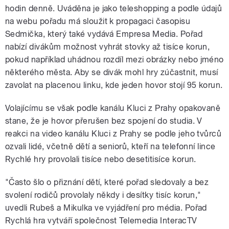
hodin denně. Uváděna je jako teleshopping a podle údajů
na webu pořadu má sloužit k propagaci časopisu
Sedmička, který také vydává Empresa Media. Pořad
nabízí divákům možnost vyhrát stovky až tisíce korun,
pokud například uhádnou rozdíl mezi obrázky nebo jméno
některého města. Aby se divák mohl hry zúčastnit, musí
zavolat na placenou linku, kde jeden hovor stojí 95 korun.
Volajícímu se však podle kanálu Kluci z Prahy opakovaně
stane, že je hovor přerušen bez spojení do studia. V
reakci na video kanálu Kluci z Prahy se podle jeho tvůrců
ozvali lidé, včetně dětí a seniorů, kteří na telefonní lince
Rychlé hry provolali tisíce nebo desetitisíce korun.
"Často šlo o přiznání dětí, které pořad sledovaly a bez
svolení rodičů provolaly někdy i desítky tisíc korun,"
uvedli Rubeš a Mikulka ve vyjádření pro média. Pořad
Rychlá hra vytváří společnost Telemedia InteracTV