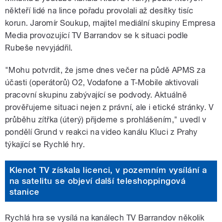
někteří lidé na lince pořadu provolali až desítky tisíc
korun. Jaromír Soukup, majitel mediální skupiny Empresa
Media provozující TV Barrandov se k situaci podle
Rubeše nevyjádřil.
"Mohu potvrdit, že jsme dnes večer na půdě APMS za
účasti (operátorů) O2, Vodafone a T-Mobile aktivovali
pracovní skupinu zabývající se podvody. Aktuálně
prověřujeme situaci nejen z právní, ale i etické stránky. V
průběhu zítřka (úterý) přijdeme s prohlášením," uvedl v
pondělí Grund v reakci na video kanálu Kluci z Prahy
týkající se Rychlé hry.
Klenot TV získala licenci, v pozemním vysílání a
na satelitu se objeví další teleshoppingová
stanice
Rychlá hra se vysílá na kanálech TV Barrandov několik