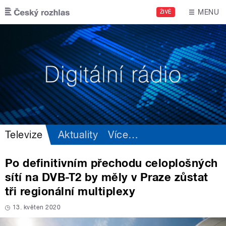
Přejít k hlavnímu obsahu
MENU
ŽIVĚ
Televize
Aktuality
Více
…
Po definitivním přechodu celoplošných
sítí na DVB-T2 by měly v Praze zůstat
tři regionální multiplexy
13. květen 2020