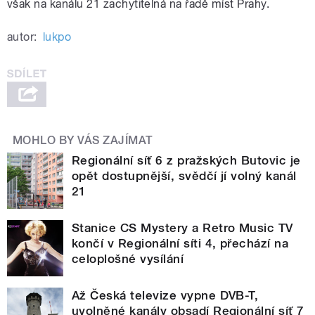
však na kanálu 21 zachytitelná na řadě míst Prahy.
autor:
lukpo
MOHLO BY VÁS ZAJÍMAT
Regionální síť 6 z pražských Butovic je
opět dostupnější, svědčí jí volný kanál
21
Stanice CS Mystery a Retro Music TV
končí v Regionální síti 4, přechází na
celoplošné vysílání
Až Česká televize vypne DVB-T,
uvolněné kanály obsadí Regionální síť 7