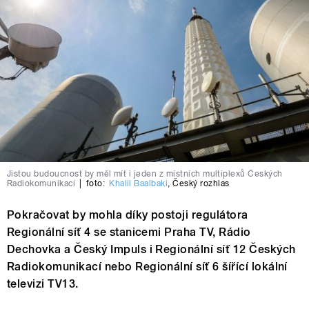
Jistou budoucnost by měl mít i jeden z místních multiplexů Českých
Radiokomunikací
|
foto:
Khalil Baalbaki
,
Český rozhlas
Pokračovat by mohla díky postoji regulátora
Regionální síť 4 se stanicemi Praha TV, Rádio
Dechovka a Český Impuls i Regionální síť 12 Českých
Radiokomunikací nebo Regionální síť 6 šířící lokální
televizi TV13.