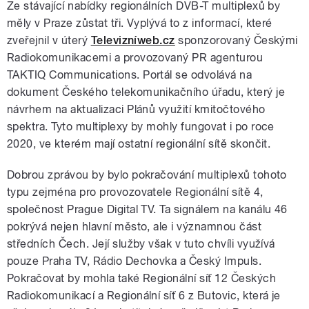
Ze stávající nabídky regionálních DVB-T multiplexů by
měly v Praze zůstat tři. Vyplývá to z informací, které
zveřejnil v úterý
Televizníweb.cz
sponzorovaný Českými
Radiokomunikacemi a provozovaný PR agenturou
TAKTIQ Communications. Portál se odvolává na
dokument Českého telekomunikačního úřadu, který je
návrhem na aktualizaci Plánů využití kmitočtového
spektra. Tyto multiplexy by mohly fungovat i po roce
2020, ve kterém mají ostatní regionální sítě skončit.
Dobrou zprávou by bylo pokračování multiplexů tohoto
typu zejména pro provozovatele Regionální sítě 4,
společnost Prague Digital TV. Ta signálem na kanálu 46
pokrývá nejen hlavní město, ale i významnou část
středních Čech. Její služby však v tuto chvíli využívá
pouze Praha TV, Rádio Dechovka a Český Impuls.
Pokračovat by mohla také Regionální síť 12 Českých
Radiokomunikací a Regionální síť 6 z Butovic, která je