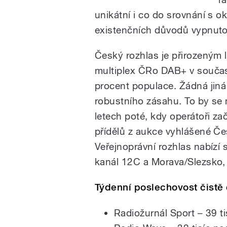
unikátní i co do srovnání s 
existenčních důvodů vypnuto
Český rozhlas je přirozeným l
multiplex ČRo DAB+ v souča
procent populace. Žádná jiná 
robustního zásahu. To by se 
letech poté, kdy operátoři z
přídělů z aukce vyhlášené 
Veřejnoprávní rozhlas nabízí 
kanál 12C a Morava/Slezsko,
Týdenní poslechovost čistě 
Radiožurnál Sport – 39 t