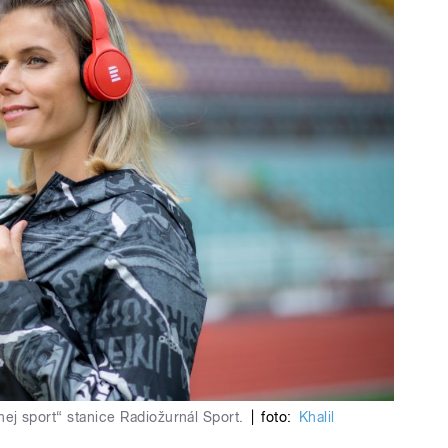
j sport“ stanice Radiožurnál Sport.
|
foto:
Khalil