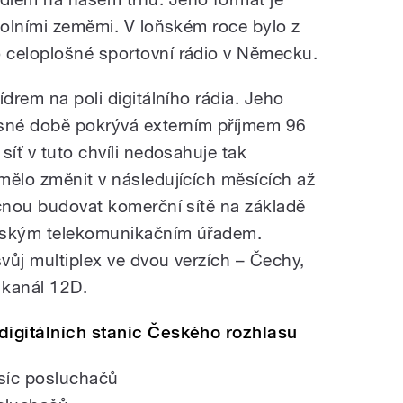
okolními zeměmi. V loňském roce bylo z
 celoplošné sportovní rádio v Německu.
ídrem na poli digitálního rádia. Jeho
sné době pokrývá externím příjmem 96
síť v tuto chvíli nedosahuje tak
mělo změnit v následujících měsících až
ačnou budovat komerční sítě na základě
Českým telekomunikačním úřadem.
svůj multiplex ve dvou verzích – Čechy,
 kanál 12D.
digitálních stanic Českého rozhlasu
isíc posluchačů