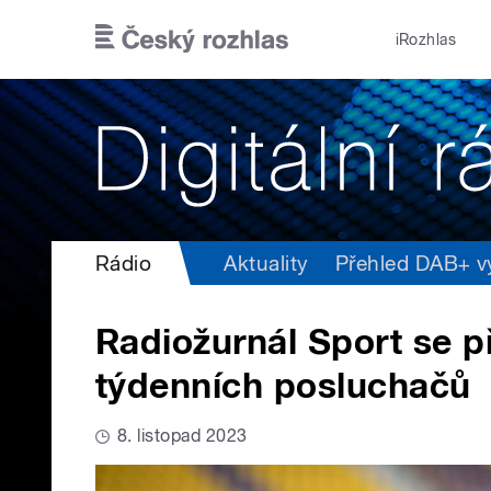
Přejít k hlavnímu obsahu
iRozhlas
Rádio
Aktuality
Přehled DAB+ vys
Radiožurnál Sport se při
týdenních posluchačů
8. listopad 2023