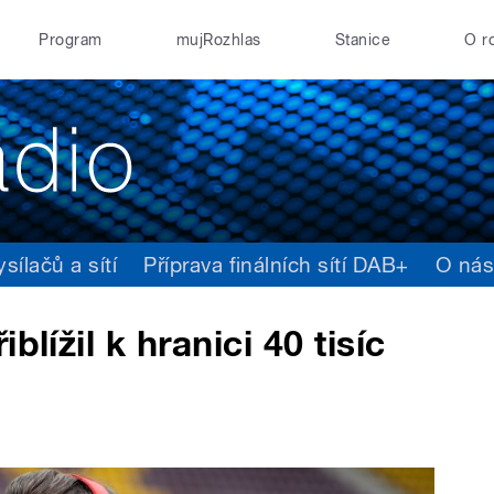
Program
mujRozhlas
Stanice
O r
ílačů a sítí
Příprava finálních sítí DAB+
O ná
blížil k hranici 40 tisíc