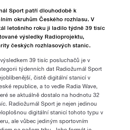
nál Sport patří dlouhodobě k
tálním okruhům Českého rozhlasu. V
ál letošního roku ji ladilo týdně 39 tisíc
ntované výsledky Radioprojektu,
rity českých rozhlasových stanic.
 výsledkem 39 tisíc posluchačů je v
ategorii týdenních dat Radiožurnál Sport
joblíbenější, čistě digitální stanicí v
eské republice, a to vedle Radia Wave,
teré se aktuálně dostalo na hodnotu 32
isíc. Radiožurnál Sport je nejen jedinou
eloplošnou digitální stanicí tohoto typu v
teru, ale vůbec jediným sportovním
ádiem na našem trhu. Jeho formát je