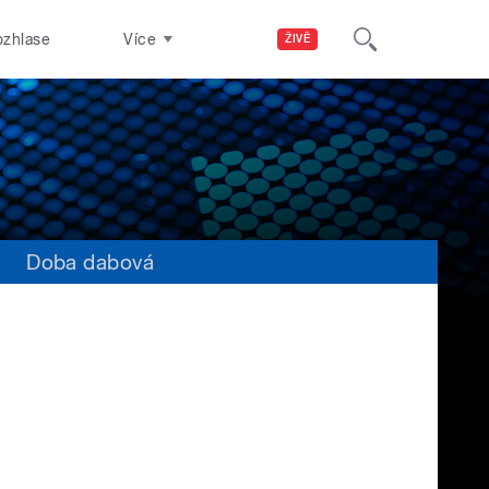
ozhlase
Více
ŽIVĚ
s
Doba dabová