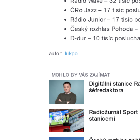
Radio Wave – 32 tisíc p
ČRo Jazz – 17 tisíc pos
Rádio Junior – 17 tisíc 
Český rozhlas Pohoda – 
D-dur – 10 tisíc posluch
autor:
lukpo
MOHLO BY VÁS ZAJÍMAT
Digitální stanice 
šéfredaktora
Radiožurnál Sport s
stanicemi