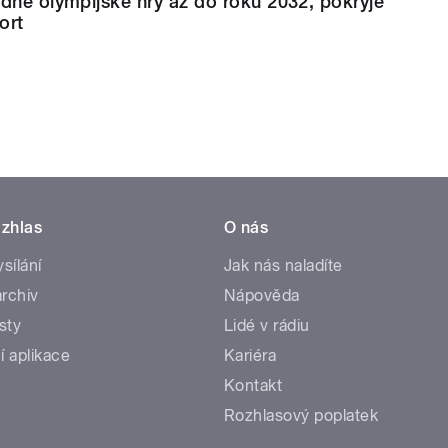
dne olympijské hry až do roku 2032, pokryje
ort
zhlas
O nás
ysílání
Jak nás naladíte
rchiv
Nápověda
sty
Lidé v rádiu
í aplikace
Kariéra
Kontakt
Rozhlasový poplatek