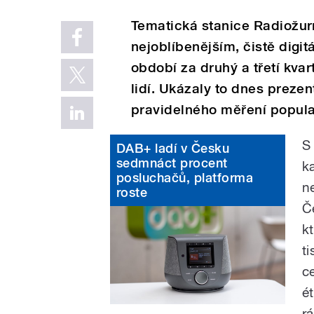
Tematická stanice Radiožur
nejoblíbenějším, čistě digi
období za druhý a třetí kvart
lidí. Ukázaly to dnes preze
pravidelného měření popula
S
DAB+ ladí v Česku
sedmnáct procent
k
posluchačů, platforma
ne
roste
Č
k
t
c
é
r