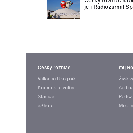
Český rozhlas nabí
je i Radiožurnál Sp
Český rozhlas
mujRo
Válka na Ukrajině
Živé v
Komunální volby
Audioa
Stanice
Podca
eShop
Mobiln