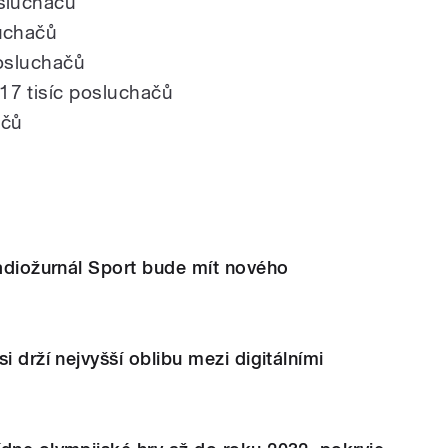
osluchačů
luchačů
posluchačů
17 tisíc posluchačů
ačů
Radiožurnál Sport bude mít nového
i drží nejvyšší oblibu mezi digitálními