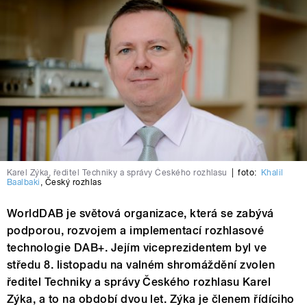
Karel Zýka, ředitel Techniky a správy Českého rozhlasu
|
foto:
Khalil
Baalbaki
,
Český rozhlas
WorldDAB je světová organizace, která se zabývá
podporou, rozvojem a implementací rozhlasové
technologie DAB+. Jejím viceprezidentem byl ve
středu 8. listopadu na valném shromáždění zvolen
ředitel Techniky a správy Českého rozhlasu Karel
Zýka, a to na období dvou let. Zýka je členem řídíciho