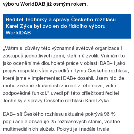
výboru WorldDAB již osmým rokem.
Ředitel Techniky a správy Českého rozhlasu
Karel Zýka byl zvolen do řídícího výboru
WorldDAB
„Vážím si důvěry této významné světové organizace i
zástupců jednotlivých zemí, kteří mě zvolili. Vnímám to
jako ocenění mé dlouholeté práce v oblasti DAB+ i jako
projev respektu vůči výsledkům týmu Českeho rozhlasu,
které jsme v implementaci DAB+ dosahli. Jsem rád, že
mohu získané zkušenosti zúročit v této nové, velmi
zodpovědné funkci.” uvedl při této příležitosti ředitel
Techniky a správy Českého rozhlasu Karel Zýka.
DAB+ síť Českého rozhlasu aktuálně pokrývá 96 %
populace a obsahuje 25 rozhlasových stanic, včetně
multimediálních služeb. Pokryti je i nadále trvale