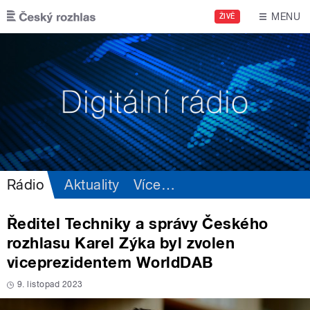
Přejít k hlavnímu obsahu
MENU
ŽIVĚ
Rádio
Aktuality
Více
…
Ředitel Techniky a správy Českého
rozhlasu Karel Zýka byl zvolen
viceprezidentem WorldDAB
9. listopad 2023