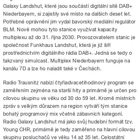
Galaxy Landshut, které jsou součástí digitální sítě DAB+
Niederbayern, si zajistily své místo na dalších deset let.
Potřebné oprávnění jim vydal bavorský mediální regulátor
BLM. Nově mohou tyto stanice využívat kapacity
multiplexu až do 31. října 2030. Provozovatelem stanic je
společnost Funkhaus Landshut, která je již šíří
prostřednictvím
digitálního
rádia DAB+. Jedná se tedy o
takzvaný simulcast. Multiplex Niederbayern funguje na
kanálu 7D a lze ho naladit také v Čechách.
Radio Trausnitz nabízí čtyřiadvacetihodinový program se
zaměřením zejména na starší hity a primárně je určen pro
cílovou skupinu ve věku od 30 do 59 let. Kromě místních
zpráv s velkým důrazem na region vytváří tým stanice
bohatý programový mix včetně zábavních kategorií.
Radio Galaxy Landshut má jako svůj hudební formát tzv.
Young CHR, primárně je tedy zaměřeno na hlavní cílovou
skupinu posluchačů ve věku 14 až 35 let. Celostátní