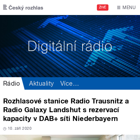
Přejít k hlavnímu obsahu
MENU
ŽIVĚ
Rádio
Aktuality
Více
…
Rozhlasové stanice Radio Trausnitz a
Radio Galaxy Landshut s rezervací
kapacity v DAB+ síti Niederbayern
10. září 2020