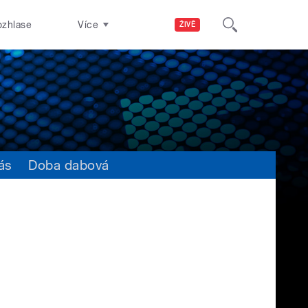
ozhlase
Více
ŽIVĚ
ás
Doba dabová