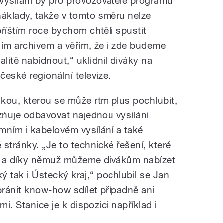
ysílání by pro provozovatele programu
áklady, takže v tomto směru nelze
říštím roce bychom chtěli spustit
ším archivem a věřím, že i zde budeme
litě nabídnout,“ uklidnil diváky na
české regionální televize.
ou, kterou se může rtm plus pochlubit,
ožňuje odbavovat najednou vysílání
mním i kabelovém vysílání a také
stránky. „Je to technické řešení, které
i a díky němuž můžeme divákům nabízet
cký tak i Ústecký kraj,“ pochlubil se Jan
ránit know-how sdílet případně ani
mi. Stanice je k dispozici například i