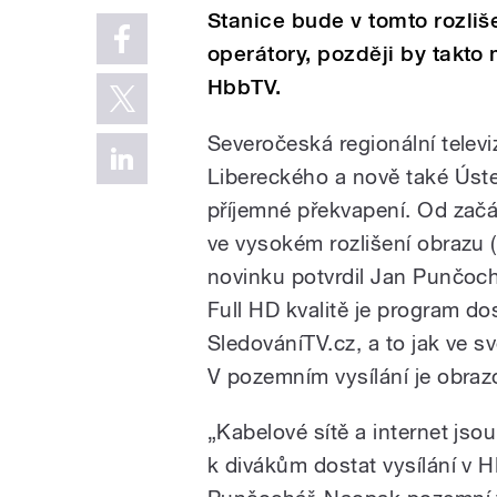
Stanice bude v tomto rozliš
operátory, později by takto 
HbbTV.
Severočeská regionální televi
Libereckého a nově také Ústec
příjemné překvapení. Od zač
ve vysokém rozlišení obrazu (
novinku potvrdil Jan Punčochá
Full HD kvalitě je program do
SledováníTV.cz, a to jak ve sv
V pozemním vysílání je obraz
„Kabelové sítě a internet js
k divákům dostat vysílání v HD