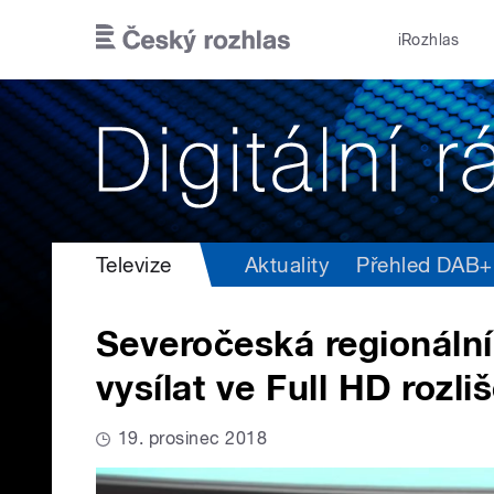
Přejít k hlavnímu obsahu
iRozhlas
Televize
Aktuality
Přehled DAB+ v
Severočeská regionální 
vysílat ve Full HD rozli
19. prosinec 2018