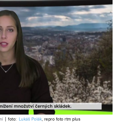
ní
|
foto:
Lukáš Polák
,
repro foto rtm plus