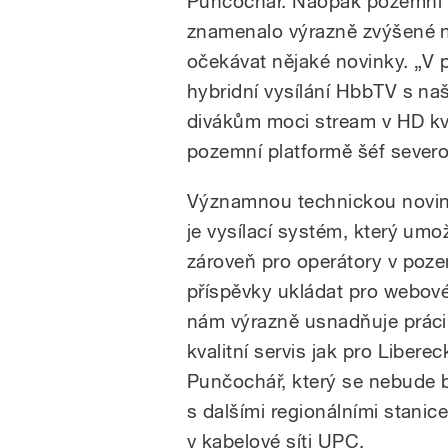
Punčochář. Naopak pozemní v
znamenalo výrazně zvýšené n
očekávat nějaké novinky. „V p
hybridní vysílání HbbTV s na
divákům moci stream v HD kva
pozemní platformě šéf severo
Významnou technickou novink
je vysílací systém, který um
zároveň pro operátory v poze
příspěvky ukládat pro webové 
nám výrazně usnadňuje prác
kvalitní servis jak pro Libere
Punčochář, který se nebude b
s dalšími regionálními stanice
v kabelové síti UPC.