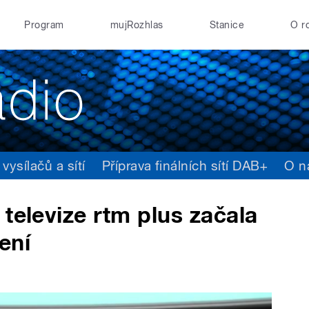
Program
mujRozhlas
Stanice
O r
ysílačů a sítí
Příprava finálních sítí DAB+
O n
televize rtm plus začala
šení