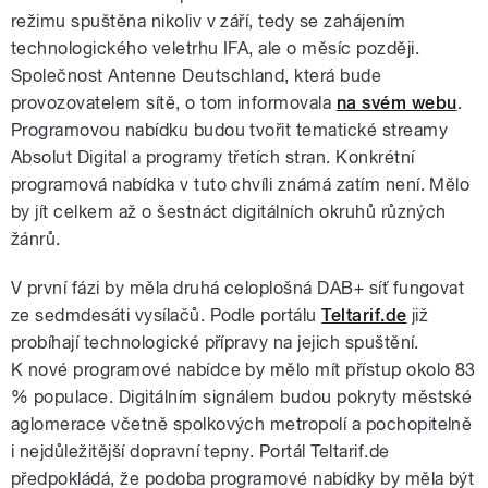
režimu spuštěna nikoliv v září, tedy se zahájením
technologického veletrhu IFA, ale o měsíc později.
Společnost Antenne Deutschland, která bude
provozovatelem sítě, o tom informovala
na svém webu
.
Programovou nabídku budou tvořit tematické streamy
Absolut Digital a programy třetích stran. Konkrétní
programová nabídka v tuto chvíli známá zatím není. Mělo
by jít celkem až o šestnáct digitálních okruhů různých
žánrů.
V první fázi by měla druhá celoplošná DAB+ síť fungovat
ze sedmdesáti vysílačů. Podle portálu
Teltarif.de
již
probíhají technologické přípravy na jejich spuštění.
K nové programové nabídce by mělo mít přístup okolo 83
% populace. Digitálním signálem budou pokryty městské
aglomerace včetně spolkových metropolí a pochopitelně
i nejdůležitější dopravní tepny. Portál Teltarif.de
předpokládá, že podoba programové nabídky by měla být