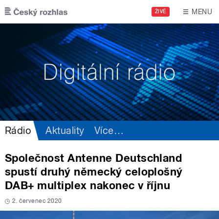
Přejít k hlavnímu obsahu
MENU
ŽIVĚ
Rádio
Aktuality
Více
…
Společnost Antenne Deutschland
spustí druhý německý celoplošný
DAB+ multiplex nakonec v říjnu
2. červenec 2020