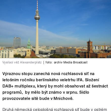
Vysílací věž Alexanderplatz
|
foto:
archiv Media Broadcast
Výraznou stopu zanechá nová rozhlasová síť na
letošním ročníku berlínského veletrhu IFA. Složení
DAB+ multiplexu, který by mohl obsahovat až šestnáct
programů, by mělo být známo v srpnu. Sídlo
provozovatele sítě bude v Mnichově.
Druhá německá celoplošná rozhlasová síť bude v ostrém