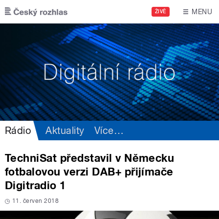
Přejít k hlavnímu obsahu
MENU
ŽIVĚ
Rádio
Aktuality
Více
…
TechniSat představil v Německu
fotbalovou verzi DAB+ přijímače
Digitradio 1
11. červen 2018