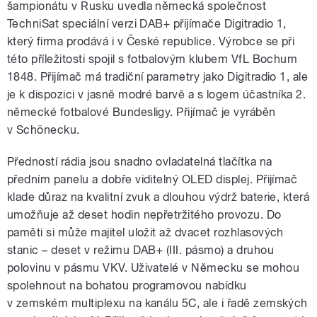
šampionátu v Rusku uvedla německá společnost
TechniSat speciální verzi DAB+ přijímače Digitradio 1,
který firma prodává i v České republice. Výrobce se při
této příležitosti spojil s fotbalovým klubem VfL Bochum
1848. Přijímač má tradiční parametry jako Digitradio 1, ale
je k dispozici v jasně modré barvě a s logem účastníka 2.
německé fotbalové Bundesligy. Přijímač je vyráběn
v Schönecku.
Předností rádia jsou snadno ovladatelná tlačítka na
předním panelu a dobře viditelný OLED displej. Přijímač
klade důraz na kvalitní zvuk a dlouhou výdrž baterie, která
umožňuje až deset hodin nepřetržitého provozu. Do
paměti si může majitel uložit až dvacet rozhlasových
stanic – deset v režimu DAB+ (III. pásmo) a druhou
polovinu v pásmu VKV. Uživatelé v Německu se mohou
spolehnout na bohatou programovou nabídku
v zemském multiplexu na kanálu 5C, ale i řadě zemských