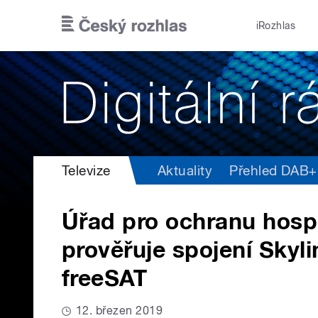
Přejít k hlavnímu obsahu
iRozhlas
Televize
Aktuality
Přehled DAB+ v
Úřad pro ochranu hosp
prověřuje spojení Skyl
freeSAT
12. březen 2019