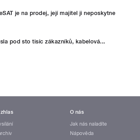
eeSAT je na prodej, její majitel ji neposkytne
sla pod sto tisíc zákazníků, kabelová...
zhlas
O nás
ysílání
Jak nás naladíte
rchiv
Nápověda