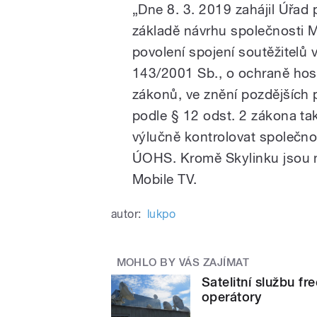
„Dne 8. 3. 2019 zahájil Úřa
základě návrhu společnosti M7
povolení spojení soutěžitelů 
143/2001 Sb., o ochraně ho
zákonů, ve znění pozdějších p
podle § 12 odst. 2 zákona ta
výlučně kontrolovat společno
ÚOHS. Kromě Skylinku jsou n
Mobile TV.
autor:
lukpo
MOHLO BY VÁS ZAJÍMAT
Satelitní službu fr
operátory