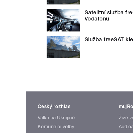
Satelitní služba fr
Vodafonu
Služba freeSAT kle
Český rozhlas
mujRo
Válka na Ukrajině
Živé v
Komunální volby
Audioa