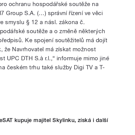
d pro ochranu hospodářské soutěže na
 Group S.A. (…) správní řízení ve věci
ve smyslu § 12 a násl. zákona č.
spodářské soutěže a o změně některých
ředpisů. Ke spojení soutěžitelů má dojít
k, že Navrhovatel má získat možnost
st UPC DTH S.à r.l.,“ informuje mimo jiné
a českém trhu také služby Digi TV a T-
eeSAT kupuje majitel Skylinku, získá i další