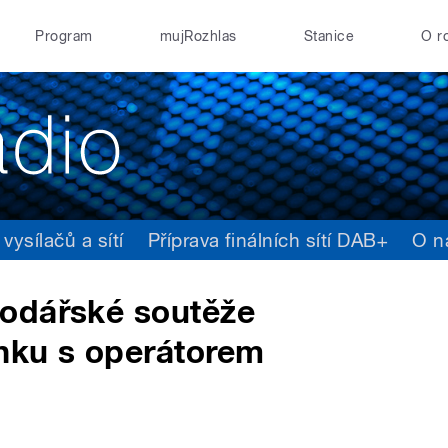
Program
mujRozhlas
Stanice
O r
ysílačů a sítí
Příprava finálních sítí DAB+
O n
odářské soutěže
inku s operátorem