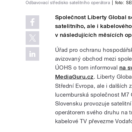
Odbavovací středisko satelitního operátora
|
foto:
SE
Společnost Liberty Global 
satelitního, ale i kabelovéh
v následujících měsících op
Úřad pro ochranu hospodářsk
avizovaný obchod mezi spole
ÚOHS o tom informoval
na 
MediaGuru.cz
. Liberty Glob
Střední Evropa, ale i dalších
lucemburská společnost M7 G
Slovensku provozuje satelitní 
operátorem svého druhu na tr
kabelové TV převezme Vodaf