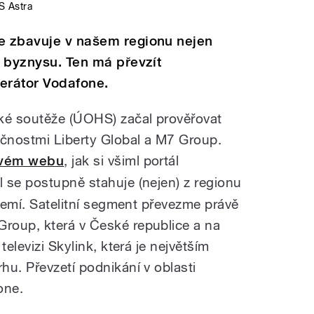
S Astra
se zbavuje v našem regionu nejen
o byznysu. Ten má převzít
erátor Vodafone.
é soutěže (ÚOHS) začal prověřovat
čnostmi Liberty Global a M7 Group.
svém webu
, jak si všiml portál
al se postupně stahuje (nejen) z regionu
 zemí. Satelitní segment převezme právě
roup, která v České republice a na
televizi Skylink, která je největším
hu. Převzetí podnikání v oblasti
one.