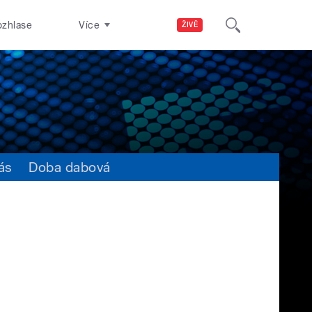
ozhlase
Více
ŽIVĚ
ás
Doba dabová