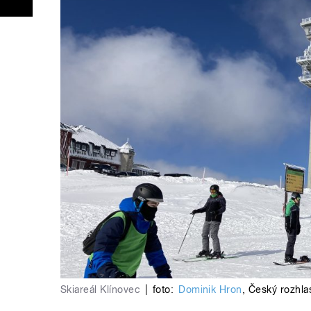
Skiareál Klínovec
|
foto:
Dominik Hron
,
Český rozhla