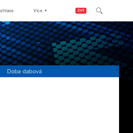
ozhlase
Více
ŽIVĚ
s
Doba dabová