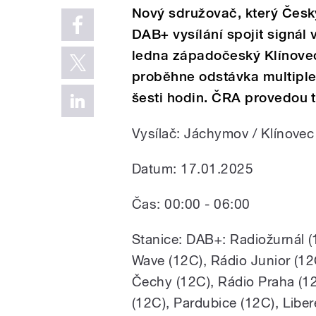
Nový sdružovač, který Čes
DAB+ vysílání spojit signál 
ledna západočeský Klínovec
proběhne odstávka multiple
šesti hodin. ČRA provedou 
Vysílač: Jáchymov / Klínove
Datum: 17.01.2025
Čas: 00:00 - 06:00
Stanice: DAB+: Radiožurnál (1
Wave (12C), Rádio Junior (12C
Čechy (12C), Rádio Praha (12
(12C), Pardubice (12C), Liber