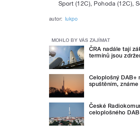
Sport (12C), Pohoda (12C), S
autor:
lukpo
MOHLO BY VÁS ZAJÍMAT
ČRA nadále tají z
termínů jsou zdrže
Celoplošný DAB+ m
spuštěním, známe 
České Radiokomunik
celoplošného DAB