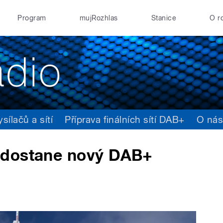
Program
mujRozhlas
Stanice
O r
ílačů a sítí
Příprava finálních sítí DAB+
O ná
 dostane nový DAB+