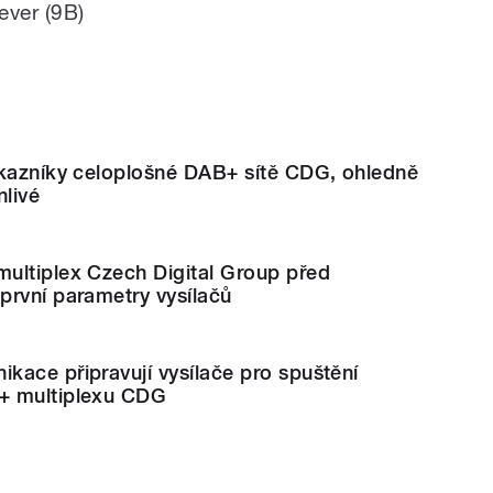
ever (9B)
ákazníky celoplošné DAB+ sítě CDG, ohledně
nlivé
ultiplex Czech Digital Group před
první parametry vysílačů
ace připravují vysílače pro spuštění
+ multiplexu CDG