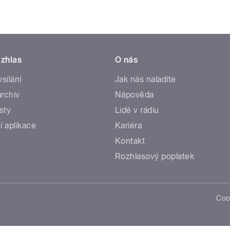
zhlas
O nás
ysílání
Jak nás naladíte
rchiv
Nápověda
sty
Lidé v rádiu
í aplikace
Kariéra
Kontakt
Rozhlasový poplatek
Coo