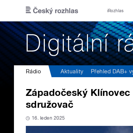
Přejít k hlavnímu obsahu
iRozhlas
Rádio
Aktuality
Přehled DAB+ vys
Západočeský Klínovec
sdružovač
16. leden 2025