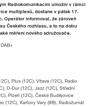
kým Radiokomunikacím umožní v rámci
více multiplexů, dostane v pátek 17.
. Operátor informoval, že zároveň
xu Českého rozhlasu, a to na dobu
také měření nového sdružovače.
c DAB+
2C), Plus (12C), Vltava (12C), Radio
), D-Dur (12C), Jazz (12C), Střední
C), Plzeň (12C), České Budějovice
ec (12C), Karlovy Vary (9B), Radiožurnál