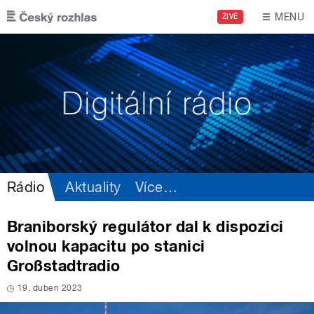
Přejít k hlavnímu obsahu
MENU
ŽIVĚ
Rádio
Aktuality
Více
…
Braniborský regulátor dal k dispozici
volnou kapacitu po stanici
Großstadtradio
19. duben 2023