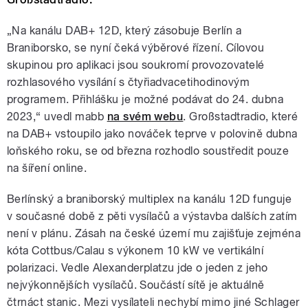
„Na kanálu DAB+ 12D, který zásobuje Berlín a
Braniborsko, se nyní čeká výběrové řízení. Cílovou
skupinou pro aplikaci jsou soukromí provozovatelé
rozhlasového vysílání s čtyřiadvacetihodinovým
programem. Přihlášku je možné podávat do 24. dubna
2023,“ uvedl mabb
na svém webu
. Großstadtradio, které
na DAB+ vstoupilo jako nováček teprve v polovině dubna
loňského roku, se od března rozhodlo soustředit pouze
na šíření online.
Berlínský a braniborský multiplex na kanálu 12D funguje
v současné době z pěti vysílačů a výstavba dalších zatím
není v plánu. Zásah na české území mu zajišťuje zejména
kóta Cottbus/Calau s výkonem 10 kW ve vertikální
polarizaci. Vedle Alexanderplatzu jde o jeden z jeho
nejvýkonnějších vysílačů. Součástí sítě je aktuálně
čtrnáct stanic. Mezi vysílateli nechybí mimo jiné Schlager