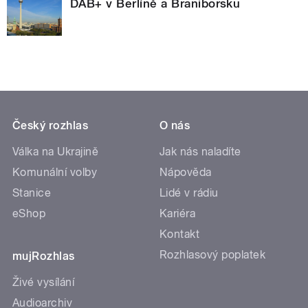
DAB+ v Berlíně a Braniborsku
Český rozhlas
O nás
Válka na Ukrajině
Jak nás naladíte
Komunální volby
Nápověda
Stanice
Lidé v rádiu
eShop
Kariéra
Kontakt
Rozhlasový poplatek
mujRozhlas
Živé vysílání
Audioarchiv