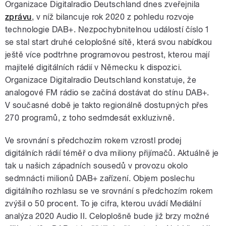
Organizace Digitalradio Deutschland dnes zveřejnila
zprávu
, v níž bilancuje rok 2020 z pohledu rozvoje
technologie DAB+. Nezpochybnitelnou událostí číslo 1
se stal start druhé celoplošné sítě, která svou nabídkou
ještě více podtrhne programovou pestrost, kterou mají
majitelé digitálních rádií v Německu k dispozici.
Organizace Digitalradio Deutschland konstatuje, že
analogové FM rádio se začíná dostávat do stínu DAB+.
V současné době je takto regionálně dostupných přes
270 programů, z toho sedmdesát exkluzivně.
Ve srovnání s předchozím rokem vzrostl prodej
digitálních rádií téměř o dva miliony přijímačů. Aktuálně je
tak u našich západních sousedů v provozu okolo
sedmnácti milionů DAB+ zařízení. Objem poslechu
digitálního rozhlasu se ve srovnání s předchozím rokem
zvýšil o 50 procent. To je cifra, kterou uvádí Mediální
analýza 2020 Audio II. Celoplošně bude již brzy možné