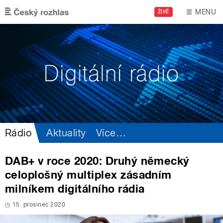
Přejít k hlavnímu obsahu
MENU
ŽIVĚ
Rádio
Aktuality
Více
…
DAB+ v roce 2020: Druhý německý
celoplošný multiplex zásadním
milníkem digitálního rádia
15. prosinec 2020