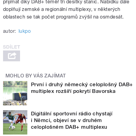
přijímat díky DAB+ téměř tři desítky stanic. Nabídku dále
doplňují zemské a regionální multiplexy, v některých
oblastech se tak počet programů zvýšil na osmdesát.
autor:
lukpo
MOHLO BY VÁS ZAJÍMAT
První i druhý německý celoplošný DAB+
multiplex rozšíří pokrytí Bavorska
Digitální sportovní rádio chystají
i Němci, objeví se v druhém
celoplošném DAB+ multiplexu