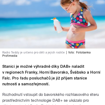
Radio Teddy je určeno pro děti a jejich rodiče
|
foto:
Fotobanka
Profimedia
Stanici je možné výhradně díky DAB+ naladit
v regionech Franky, Horní Bavorsko, Švábsko a Horní
Falc. Pro řadu posluchačů je již příjem stanice
nutností a samozřejmostí.
Rozhodnutí vstoupit do bavorského rozhlasového éteru
prostřednictvím technologie DAB+ se ukázalo pro