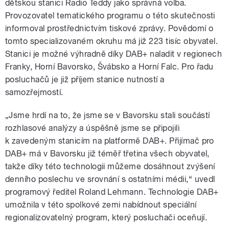
dětskou stanici Radio Teddy jako správná volba.
Provozovatel tematického programu o této skutečnosti
informoval prostřednictvím tiskové zprávy. Povědomí o
tomto specializovaném okruhu má již 223 tisíc obyvatel.
Stanici je možné výhradně díky DAB+ naladit v regionech
Franky, Horní Bavorsko, Švábsko a Horní Falc. Pro řadu
posluchačů je již příjem stanice nutností a
samozřejmostí.
„Jsme hrdí na to, že jsme se v Bavorsku stali součástí
rozhlasové analýzy a úspěšně jsme se připojili
k zavedeným stanicím na platformě DAB+. Přijímač pro
DAB+ má v Bavorsku již téměř třetina všech obyvatel,
takže díky této technologii můžeme dosáhnout zvýšení
denního poslechu ve srovnání s ostatními médii,“ uvedl
programový ředitel Roland Lehmann. Technologie DAB+
umožnila v této spolkové zemi nabídnout speciální
regionalizovatelný program, který posluchači oceňují.