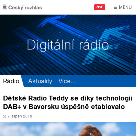
Přejít k hlavnímu obsahu
MENU
ŽIVĚ
Rádio
Aktuality
Více
…
Dětské Radio Teddy se díky technologii
DAB+ v Bavorsku úspěšně etablovalo
7. srpen 2019