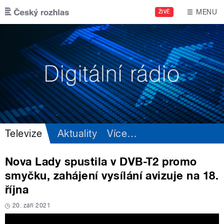
Přejít k hlavnímu obsahu
MENU
ŽIVĚ
Televize
Aktuality
Více
…
Nova Lady spustila v DVB-T2 promo
smyčku, zahájení vysílání avizuje na 18.
října
20. září 2021