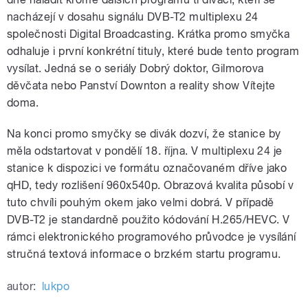
nacházejí v dosahu signálu DVB-T2 multiplexu 24
společnosti Digital Broadcasting. Krátka promo smyčka
odhaluje i první konkrétní tituly, které bude tento program
vysílat. Jedná se o seriály Dobrý doktor, Gilmorova
děvčata nebo Panství Downton a reality show Vítejte
doma.
Na konci promo smyčky se divák dozví, že stanice by
měla odstartovat v pondělí 18. října. V multiplexu 24 je
stanice k dispozici ve formátu označovaném dříve jako
qHD, tedy rozlišení 960x540p. Obrazová kvalita působí v
tuto chvíli pouhým okem jako velmi dobrá. V případě
DVB-T2 je standardně použito kódování H.265/HEVC. V
rámci elektronického programového průvodce je vysílání
stručná textová informace o brzkém startu programu.
autor:
lukpo