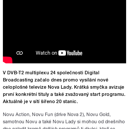
V DVB-T2 multiplexu 24 společnosti Digital
Broadcasting začalo dnes promo vysílání nové
celoplošné televize Nova Lady. Krátká smyčka avizuje
první konkrétní tituly a také zvažovaný start programu.
Aktuálně je v sítí šířeno 20 stanic.
Novu Action, Novu Fun (dríve Nova 2), Novu Gold,
samotnou Novu a také Novu Lady si mohou od dnešního
dne naladit kromě dalších programů ti diváci, kteří se