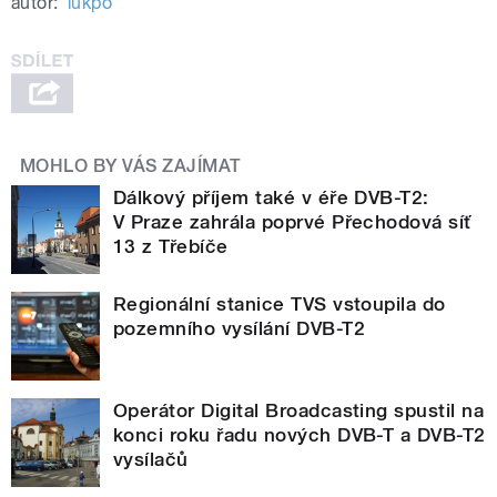
autor:
lukpo
MOHLO BY VÁS ZAJÍMAT
Dálkový příjem také v éře DVB-T2:
V Praze zahrála poprvé Přechodová síť
13 z Třebíče
Regionální stanice TVS vstoupila do
pozemního vysílání DVB-T2
Operátor Digital Broadcasting spustil na
konci roku řadu nových DVB-T a DVB-T2
vysílačů