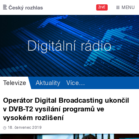
Přejít k hlavnímu obsahu
MENU
ŽIVĚ
Televize
Aktuality
Více
…
Operátor Digital Broadcasting ukončil
v DVB-T2 vysílání programů ve
vysokém rozlišení
18. červenec 2019