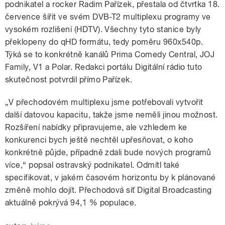
podnikatel a rocker Radim Pařízek, přestala od čtvrtka 18.
července šířit ve svém DVB-T2 multiplexu programy ve
vysokém rozlišení (HDTV). Všechny tyto stanice byly
překlopeny do qHD formátu, tedy poměru 960x540p.
Týká se to konkrétně kanálů Prima Comedy Central, JOJ
Family, V1 a Polar. Redakci portálu Digitální rádio tuto
skutečnost potvrdil přímo Pařízek.
„V přechodovém multiplexu jsme potřebovali vytvořit
další datovou kapacitu, takže jsme neměli jinou možnost.
Rozšíření nabídky připravujeme, ale vzhledem ke
konkurenci bych ještě nechtěl upřesňovat, o koho
konkrétně půjde, případně zdali bude nových programů
více,“ popsal ostravský podnikatel. Odmítl také
specifikovat, v jakém časovém horizontu by k plánované
změně mohlo dojít. Přechodová síť Digital Broadcasting
aktuálně pokrývá 94,1 % populace.