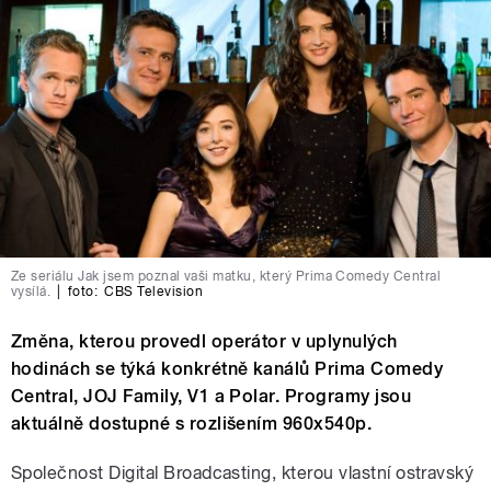
Ze seriálu Jak jsem poznal vaši matku, který Prima Comedy Central
vysílá.
|
foto:
CBS Television
Změna, kterou provedl operátor v uplynulých
hodinách se týká konkrétně kanálů Prima Comedy
Central, JOJ Family, V1 a Polar. Programy jsou
aktuálně dostupné s rozlišením 960x540p.
Společnost Digital Broadcasting, kterou vlastní ostravský