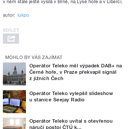
v něm stále ještě vysílá v Brně, na Lysé hoře a v Liberci.
autor:
lukpo
MOHLO BY VÁS ZAJÍMAT
Operátor Teleko měl výpadek DAB+ na
Černé hoře, v Praze překvapil signál
z jižních Čech
Operátor Teleko vylepšil slideshow
u stanice Seejay Radio
Operátor Teleko uvítal s otevřenou
náručí postoj ČTÚ k...