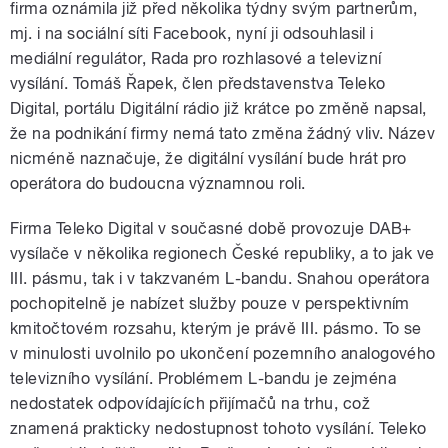
firma oznámila již před několika týdny svým partnerům,
mj. i na sociální síti Facebook, nyní ji odsouhlasil i
mediální regulátor, Rada pro rozhlasové a televizní
vysílání. Tomáš Řapek, člen představenstva Teleko
Digital, portálu Digitální rádio již krátce po změně napsal,
že na podnikání firmy nemá tato změna žádný vliv. Název
nicméně naznačuje, že digitální vysílání bude hrát pro
operátora do budoucna významnou roli.
Firma Teleko Digital v současné době provozuje DAB+
vysílače v několika regionech České republiky, a to jak ve
III. pásmu, tak i v takzvaném L-bandu. Snahou operátora
pochopitelně je nabízet služby pouze v perspektivním
kmitočtovém rozsahu, kterým je právě III. pásmo. To se
v minulosti uvolnilo po ukončení pozemního analogového
televizního vysílání. Problémem L-bandu je zejména
nedostatek odpovídajících přijímačů na trhu, což
znamená prakticky nedostupnost tohoto vysílání. Teleko