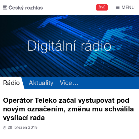
Přejít k hlavnímu obsahu
MENU
ŽIVĚ
Rádio
Aktuality
Více
…
Operátor Teleko začal vystupovat pod
novým označením, změnu mu schválila
vysílací rada
28. březen 2019