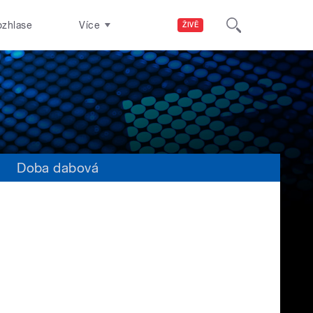
ozhlase
Více
ŽIVĚ
s
Doba dabová