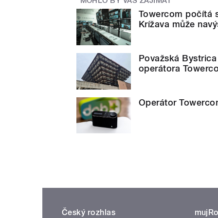
MOHLO BY VÁS ZAJÍMAT
Towercom počítá s 
Krížava může navý
Považská Bystrica
operátora Towerc
Operátor Towerco
Český rozhlas
mujRo