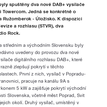
byly spuštěny dva nové DAB+ vysílače
i Towercom. Jedná se konkrétně o
a Ružomberok - Úložisko. K dispozici
evize a rozhlasu (STVR), dva
dio Rock.
a středním a východním Slovensku byly
edávno uvedeny do provozu dva nové
ysílače digitálního rozhlasu DAB+, které
ýrazně zlepšují pokrytí v těchto
blastech. První z nich, vysílač v Popradu-
ranovnici, pracuje na kanálu 9A s
ýkonem 5 kW a zajišťuje pokrytí východní
ásti Slovenska, včetně měst Poprad, Svit
jejich okolí. Druhý vysílač, umístěný v