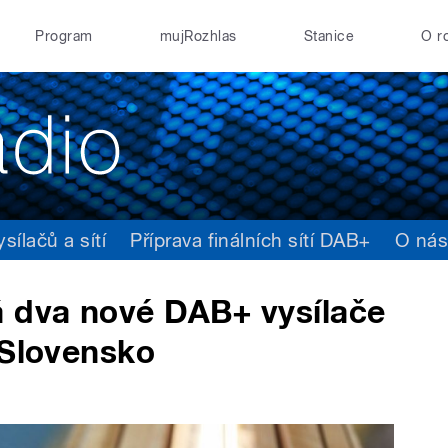
Program
mujRozhlas
Stanice
O r
ílačů a sítí
Příprava finálních sítí DAB+
O ná
 dva nové DAB+ vysílače
 Slovensko