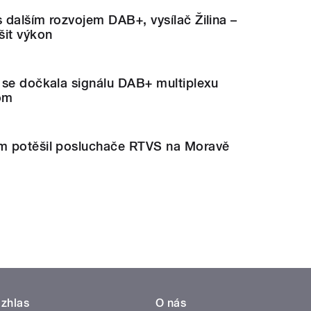
dalším rozvojem DAB+, vysílač Žilina –
šit výkon
 se dočkala signálu DAB+ multiplexu
om
m potěšil posluchače RTVS na Moravě
zhlas
O nás