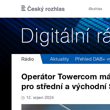
Přejít k hlavnímu obsahu
iRozhlas
Rádio
Aktuality
Přehled DAB+ vys
Operátor Towercom má
pro střední a východní
12. srpen 2024