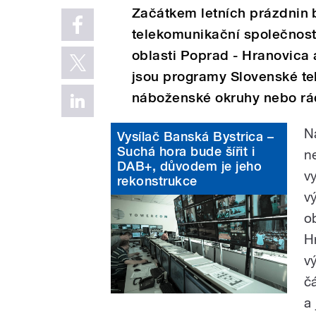
Začátkem letních prázdnin 
telekomunikační společnost
oblasti Poprad - Hranovica 
jsou programy Slovenské tel
náboženské okruhy nebo rá
N
Vysílač Banská Bystrica –
Suchá hora bude šířit i
n
DAB+, důvodem je jeho
v
rekonstrukce
v
o
H
v
č
a 