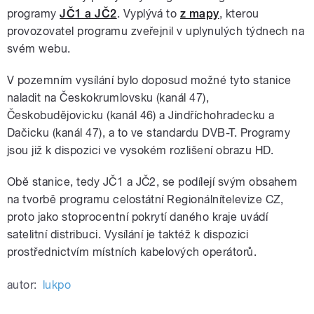
programy
JČ1 a JČ2
. Vyplývá to
z mapy
, kterou
provozovatel programu zveřejnil v uplynulých týdnech na
svém webu.
V pozemním vysílání bylo doposud možné tyto stanice
naladit na Českokrumlovsku (kanál 47),
Českobudějovicku (kanál 46) a Jindříchohradecku a
Dačicku (kanál 47), a to ve standardu DVB-T. Programy
jsou již k dispozici ve vysokém rozlišení obrazu HD.
Obě stanice, tedy JČ1 a JČ2, se podílejí svým obsahem
na tvorbě programu celostátní Regionálnítelevize CZ,
proto jako stoprocentní pokrytí daného kraje uvádí
satelitní distribuci. Vysílání je taktéž k dispozici
prostřednictvím místních kabelových operátorů.
autor:
lukpo