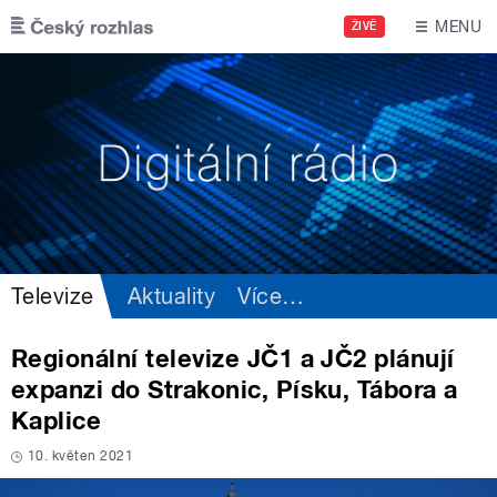
Přejít k hlavnímu obsahu
MENU
ŽIVĚ
Televize
Aktuality
Více
…
Regionální televize JČ1 a JČ2 plánují
expanzi do Strakonic, Písku, Tábora a
Kaplice
10. květen 2021