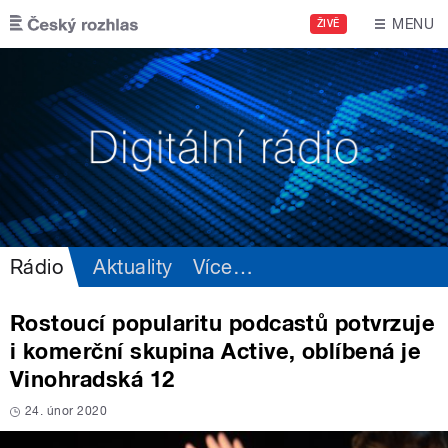
Přejít k hlavnímu obsahu
MENU
ŽIVĚ
Rádio
Aktuality
Více
…
Rostoucí popularitu podcastů potvrzuje
i komerční skupina Active, oblíbená je
Vinohradská 12
24. únor 2020