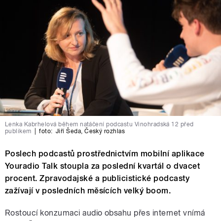
Lenka Kabrhelová během natáčení podcastu Vinohradská 12 před
publikem
|
foto:
Jiří Šeda
,
Český rozhlas
Poslech podcastů prostřednictvím mobilní aplikace
Youradio Talk stoupla za poslední kvartál o dvacet
procent. Zpravodajské a publicistické podcasty
zažívají v posledních měsících velký boom.
Rostoucí konzumaci audio obsahu přes internet vnímá