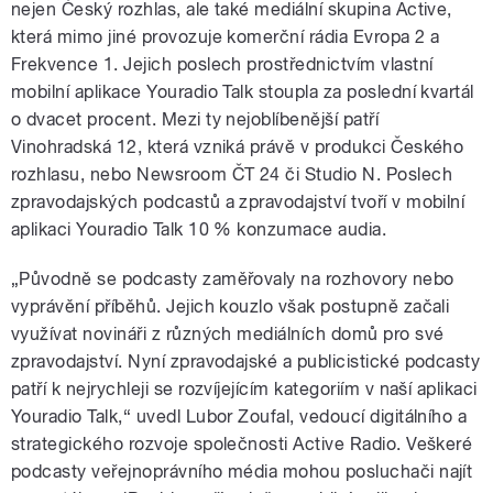
nejen Český rozhlas, ale také mediální skupina Active,
která mimo jiné provozuje komerční rádia Evropa 2 a
Frekvence 1. Jejich poslech prostřednictvím vlastní
mobilní aplikace Youradio Talk stoupla za poslední kvartál
o dvacet procent. Mezi ty nejoblíbenější patří
Vinohradská 12, která vzniká právě v produkci Českého
rozhlasu, nebo Newsroom ČT 24 či Studio N. Poslech
zpravodajských podcastů a zpravodajství tvoří v mobilní
aplikaci Youradio Talk 10 % konzumace audia.
„Původně se podcasty zaměřovaly na rozhovory nebo
vyprávění příběhů. Jejich kouzlo však postupně začali
využívat novináři z různých mediálních domů pro své
zpravodajství. Nyní zpravodajské a publicistické podcasty
patří k nejrychleji se rozvíjejícím kategoriím v naší aplikaci
Youradio Talk,“ uvedl Lubor Zoufal, vedoucí digitálního a
strategického rozvoje společnosti Active Radio. Veškeré
podcasty veřejnoprávního média mohou posluchači najít