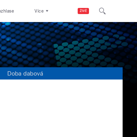
ozhlase
Více
ŽIVĚ
s
Doba dabová