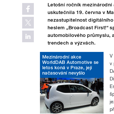
Letošní ročník mezinárodní
uskutečnila 19. června v Ma
nezastupitelnost digitálníh
heslem „Broadcast First!“ sp
automobilového průmyslu, a
trendech a výzvách.
V
Mezinárodní akce
WorldDAB Automotive se
v
letos koná v Praze, její
D
načasování nevyšlo
D
E
š
j
p