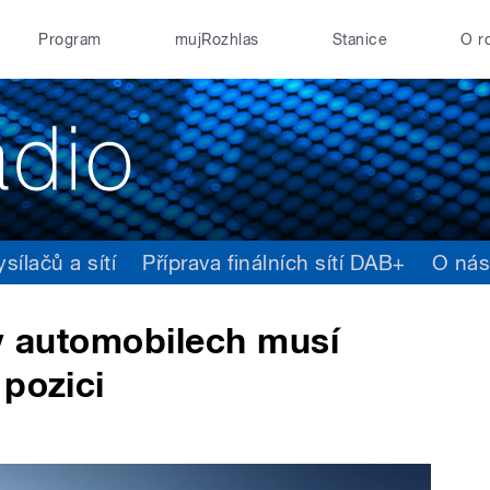
Program
mujRozhlas
Stanice
O r
ílačů a sítí
Příprava finálních sítí DAB+
O ná
 v automobilech musí
 pozici