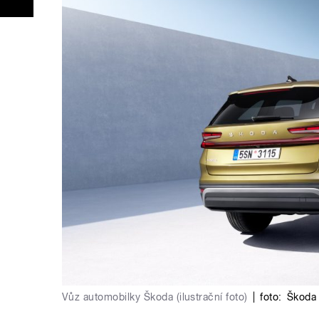
Vůz automobilky Škoda (ilustrační foto)
|
foto:
Škoda