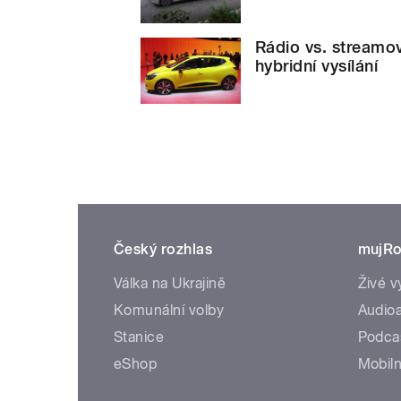
Rádio vs. streamov
hybridní vysílání
Český rozhlas
mujRo
Válka na Ukrajině
Živé v
Komunální volby
Audioa
Stanice
Podca
eShop
Mobiln