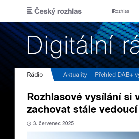
Přejít k hlavnímu obsahu
iRozhlas
Rádio
Aktuality
Přehled DAB+ vys
Rozhlasové vysílání si
zachovat stále vedoucí
3. červenec 2025