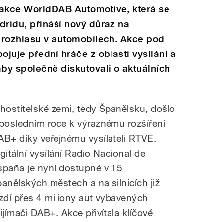
 akce WorldDAB Automotive, která se
dridu, přináší nový důraz na
o rozhlasu v automobilech. Akce pod
ojuje přední hráče z oblasti vysílání a
by společně diskutovali o aktuálních
 hostitelské zemi, tedy Španělsku, došlo
 posledním roce k výraznému rozšíření
AB+ díky veřejnému vysílateli RTVE.
igitální vysílání Radio Nacional de
spaña je nyní dostupné v 15
panělských městech a na silnicích již
ezdí přes 4 miliony aut vybavených
řijímači DAB+. Akce přivítala klíčové