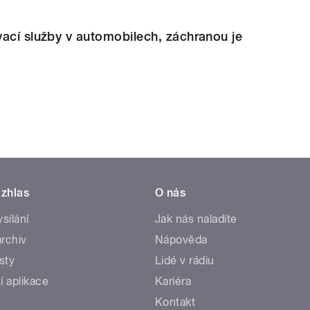
ací služby v automobilech, záchranou je
zhlas
O nás
ysílání
Jak nás naladíte
rchiv
Nápověda
sty
Lidé v rádiu
í aplikace
Kariéra
Kontakt