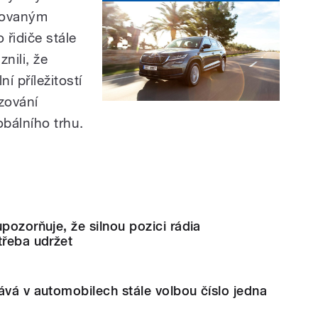
movaným
 řidiče stále
znili, že
í příležitostí
zování
obálního trhu.
pozorňuje, že silnou pozici rádia
třeba udržet
ává v automobilech stále volbou číslo jedna