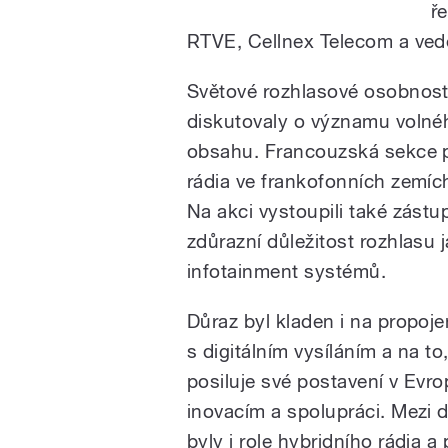
ř
RTVE, Cellnex Telecom a ve
Světové rozhlasové osobnosti,
diskutovaly o významu volné
obsahu. Francouzská sekce př
rádia ve frankofonních zemíc
Na akci vystoupili také zástup
zdůrazní důležitost rozhlasu
infotainment systémů.
Důraz byl kladen i na propoj
s digitálním vysíláním a na t
posiluje své postavení v Evro
inovacím a spolupráci.
Mezi d
byly i role hybridního rádia a