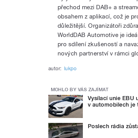
přechod mezi DAB+ a strea
obsahem z aplikací, což je pro
důležitější. Organizátoři zdůra
WorldDAB Automotive je ideáln
pro sdílení zkušeností a nava
nových partnerství v rámci gl
autor:
lukpo
MOHLO BY VÁS ZAJÍMAT
Vysílací unie EBU u
v automobilech je 
Poslech rádia zůst