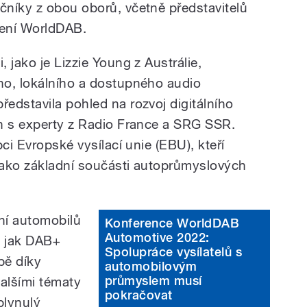
ečníky z obou oborů, včetně představitelů
dení WorldDAB.
 jako je Lizzie Young z Austrálie,
ho, lokálního a dostupného audio
edstavila pohled na rozvoj digitálního
h s experty z Radio France a SRG SSR.
ci Evropské vysílací unie (EBU), kteří
 jako základní součásti autoprůmyslových
ení automobilů
Konference WorldDAB
Automotive 2022:
o, jak DAB+
Spolupráce vysílatelů s
pě díky
automobilovým
průmyslem musí
alšími tématy
pokračovat
 plynulý