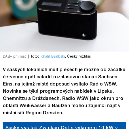
DAB+ přijímač
|
foto:
Khalil Baalbaki
,
Český rozhlas
V saských lokálních multiplexech je možné od začátku
července opět naladit rozhlasovou stanici Sachsen
Eins, na jejímž místě doposud vysílalo Radio WSW.
Novinka se týká programových nabídek v Lipsku,
Chemnitzu a Drážďanech. Radio WSW jako okruh pro
oblasti Weißwasser a Bautzen mohou zájemci najít v
místní síti Region Dresden.
Saský vysílač Zwickau Ost s výkonem 10 kW v