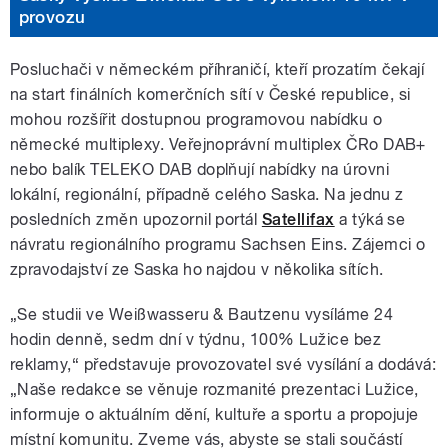
provozu
Posluchači v německém příhraničí, kteří prozatím čekají
na start finálních komerčních sítí v České republice, si
mohou rozšířit dostupnou programovou nabídku o
německé multiplexy. Veřejnoprávní multiplex ČRo DAB+
nebo balík TELEKO DAB doplňují nabídky na úrovni
lokální, regionální, případně celého Saska. Na jednu z
posledních změn upozornil portál
Satellifax
a týká se
návratu regionálního programu Sachsen Eins. Zájemci o
zpravodajství ze Saska ho najdou v několika sítích.
„Se studii ve Weißwasseru & Bautzenu vysíláme 24
hodin denně, sedm dní v týdnu, 100% Lužice bez
reklamy,“ představuje provozovatel své vysílání a dodává:
„Naše redakce se věnuje rozmanité prezentaci Lužice,
informuje o aktuálním dění, kultuře a sportu a propojuje
místní komunitu. Zveme vás, abyste se stali součástí