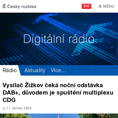
Přejít k hlavnímu obsahu
MENU
ŽIVĚ
Rádio
Aktuality
Více
…
Vysílač Žižkov čeká noční odstávka
DAB+, důvodem je spuštění multiplexu
CDG
11. červen 2024