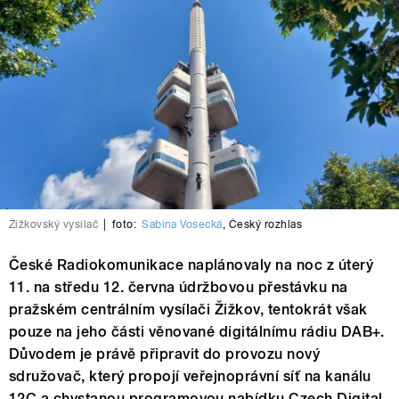
Žižkovský vysílač
|
foto:
Sabina Vosecká
,
Český rozhlas
České Radiokomunikace naplánovaly na noc z úterý
11. na středu 12. června údržbovou přestávku na
pražském centrálním vysílači Žižkov, tentokrát však
pouze na jeho části věnované digitálnímu rádiu DAB+.
Důvodem je právě připravit do provozu nový
sdružovač, který propojí veřejnoprávní síť na kanálu
12C a chystanou programovou nabídku Czech Digital