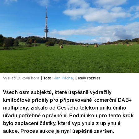
Vysílač Buková hora
|
foto:
Jan Pácha
,
Český rozhlas
Všech osm subjektů, které úspěšně vydražily
kmitočtové příděly pro připravované komerční DAB+
multiplexy, získalo od Českého telekomunikačního
úřadu potřebné oprávnění. Podmínkou pro tento krok
bylo zaplacení částky, která vyplynula z uplynulé
aukce. Proces aukce je nyní úspěšně završen.