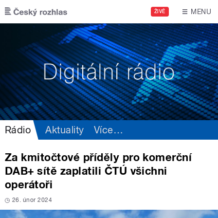
Přejít k hlavnímu obsahu
MENU
ŽIVĚ
Rádio
Aktuality
Více
…
Za kmitočtové příděly pro komerční
DAB+ sítě zaplatili ČTÚ všichni
operátoři
26. únor 2024