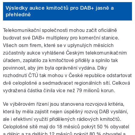
Výsledky aukce kmitočtů pro DAB+ jasně a
přehledně
Telekomunikační společnosti mohou začít oficiálně
budovat své DAB+ multiplexy pro komerční stanice.
Všech osm firem, které se v uplynulých měsících
zúčastnily aukce vyhlášené Českým telekomunikačním
úřadem, zaplatilo za kmitočtové příděly a splnilo tak
povinnost, aby jim byla oprávnění vydána. Díky
rozhodnutí ČTÚ tak mohou v České republice odstartovat
dvě celoplošné a sedmadvacet regionálních sítí. Celková
vydražená částka činila více než 79 milionů korun.
Ve výběrovém řízení jsou stanovena rozvojová kritéria,
která by měla zajistit nejen úspěšný rozvoj DAB vysílání,
ale i efektivní využití přidělených rádiových kmitočtů.
Celoplošné sítě mají do 18 měsíců pokrýt 50 % obyvatel
a dálnic a za dalších 12 měsíců pokrýt 80 % obyvatel a