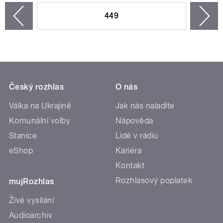
449
n
zí
Český rozhlas
O nás
Válka na Ukrajině
Jak nás naladíte
Komunální volby
Nápověda
Stanice
Lidé v rádiu
eShop
Kariéra
Kontakt
Rozhlasový poplatek
mujRozhlas
Živé vysílání
Audioarchiv