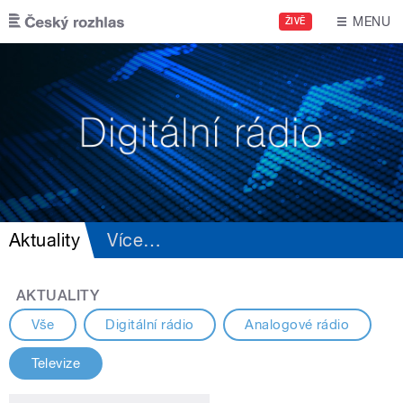
Přejít k hlavnímu obsahu
MENU
ŽIVĚ
Aktuality
Více
…
AKTUALITY
Vše
Digitální rádio
Analogové rádio
Televize