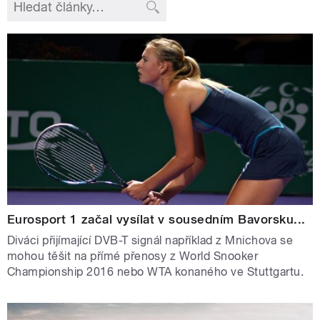
Eurosport 1 začal vysílat v sousedním Bavorsku...
Diváci přijímající DVB-T signál například z Mnichova se
mohou těšit na přímé přenosy z World Snooker
Championship 2016 nebo WTA konaného ve Stuttgartu.