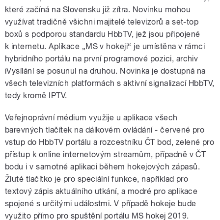
které začíná na Slovensku již zítra. Novinku mohou
využívat tradičně všichni majitelé televizorů a set-top
boxů s podporou standardu HbbTV, jež jsou připojené
k internetu. Aplikace „MS v hokeji“ je umístěna v rámci
hybridního portálu na první programové pozici, archiv
iVysílání se posunul na druhou. Novinka je dostupná na
všech televizních platformách s aktivní signalizací HbbTV,
tedy kromě IPTV.
Veřejnoprávní médium využije u aplikace všech
barevných tlačítek na dálkovém ovládání - červené pro
vstup do HbbTV portálu a rozcestníku ČT bod, zelené pro
přístup k online internetovým streamům, případně v ČT
bodu i v samotné aplikaci během hokejových zápasů.
Žluté tlačítko je pro speciální funkce, například pro
textový zápis aktuálního utkání, a modré pro aplikace
spojené s určitými událostmi. V případě hokeje bude
využito přímo pro spuštění portálu MS hokej 2019.