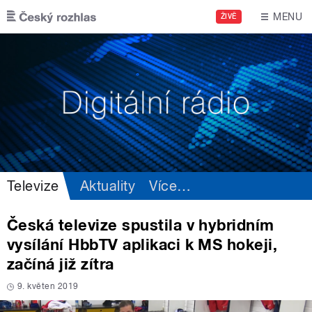
Přejít k hlavnímu obsahu
MENU
ŽIVĚ
Televize
Aktuality
Více
…
Česká televize spustila v hybridním
vysílání HbbTV aplikaci k MS hokeji,
začíná již zítra
9. květen 2019