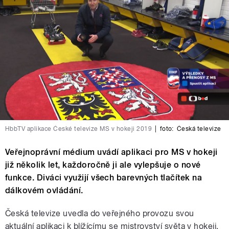
HbbTV aplikace České televize MS v hokeji 2019
|
foto:
Česká televize
Veřejnoprávní médium uvádí aplikaci pro MS v hokeji
již několik let, každoročně ji ale vylepšuje o nové
funkce. Diváci využijí všech barevných tlačítek na
dálkovém ovládání.
Česká televize uvedla do veřejného provozu svou
aktuální aplikaci k blížícímu se mistrovství světa v hokeji,