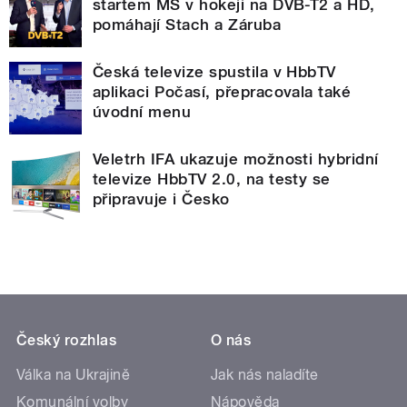
startem MS v hokeji na DVB-T2 a HD,
pomáhají Stach a Záruba
Česká televize spustila v HbbTV
aplikaci Počasí, přepracovala také
úvodní menu
Veletrh IFA ukazuje možnosti hybridní
televize HbbTV 2.0, na testy se
připravuje i Česko
Český rozhlas
O nás
Válka na Ukrajině
Jak nás naladíte
Komunální volby
Nápověda