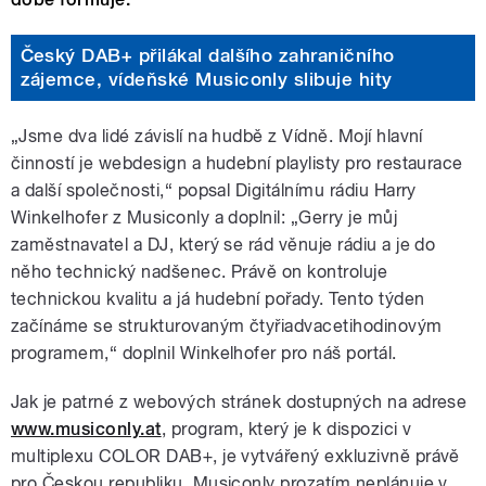
Český DAB+ přilákal dalšího zahraničního
zájemce, vídeňské Musiconly slibuje hity
„Jsme dva lidé závislí na hudbě z Vídně. Mojí hlavní
činností je webdesign a hudební playlisty pro restaurace
a další společnosti,“ popsal Digitálnímu rádiu Harry
Winkelhofer z Musiconly a doplnil: „Gerry je můj
zaměstnavatel a DJ, který se rád věnuje rádiu a je do
něho technický nadšenec. Právě on kontroluje
technickou kvalitu a já hudební pořady. Tento týden
začínáme se strukturovaným čtyřiadvacetihodinovým
programem,“ doplnil Winkelhofer pro náš portál.
Jak je patrné z webových stránek dostupných na adrese
www.musiconly.at
, program, který je k dispozici v
multiplexu COLOR DAB+, je vytvářený exkluzivně právě
pro Českou republiku. Musiconly prozatím neplánuje v