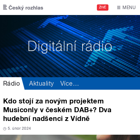
Přejít k hlavnímu obsahu
MENU
ŽIVĚ
Rádio
Aktuality
Více
…
Kdo stojí za novým projektem
Musiconly v českém DAB+? Dva
hudební nadšenci z Vídně
5. únor 2024