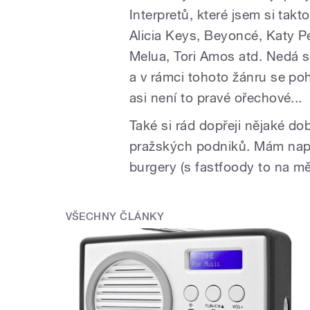
Interpretů, které jsem si takto
Alicia Keys, Beyoncé, Katy Per
Melua, Tori Amos atd. Nedá se
a v rámci tohoto žánru se po
asi není to pravé ořechové...
Také si rád dopřeji nějaké do
pražských podniků. Mám napří
burgery (s fastfoody to na mě
VŠECHNY ČLÁNKY