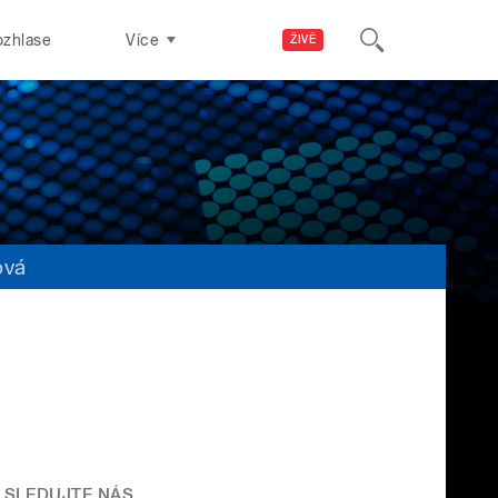
ozhlase
Více
ŽIVĚ
ová
SLEDUJTE NÁS