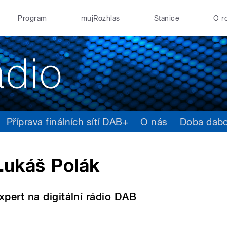
Program
mujRozhlas
Stanice
O r
Příprava finálních sítí DAB+
O nás
Doba dab
Lukáš Polák
xpert na digitální rádio DAB