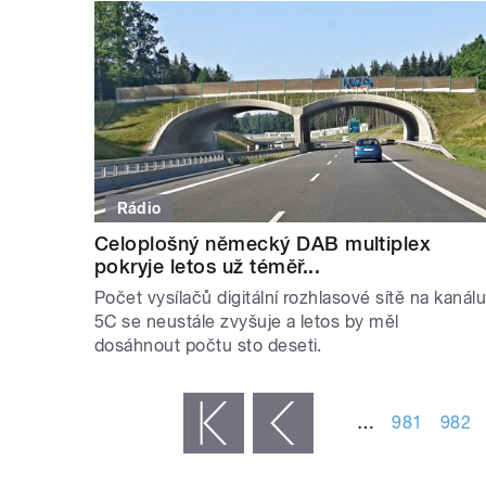
Rádio
Celoplošný německý DAB multiplex
pokryje letos už téměř...
Počet vysílačů digitální rozhlasové sítě na kanál
5C se neustále zvyšuje a letos by měl
dosáhnout počtu sto deseti.
STRÁNKY
…
981
982
« první
‹ předchozí