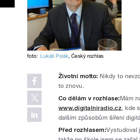
foto:
Lukáš Polák
,
Český rozhlas
Životní motto:
Nikdy to nevz
to znovu.
Co dělám v rozhlase:
Mám na
www.digitalniradio.cz
, kde 
dalším způsobům šíření digit
Před rozhlasem:
Vystudoval 
takže po škole jsem se začal