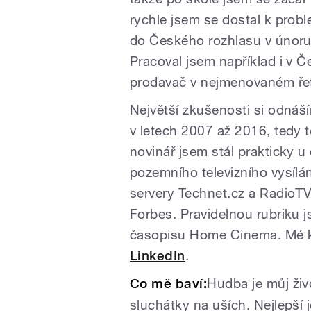
rychle jsem se dostal k probl
do Českého rozhlasu v únoru 
Pracoval jsem například i v 
prodavač v nejmenovaném řetě
Největší zkušenosti si odnáš
v letech 2007 až 2016, tedy
novinář jsem stál prakticky u
pozemního televizního vysílá
servery Technet.cz a RadioTV.
Forbes. Pravidelnou rubriku j
časopisu Home Cinema. Mé k
LinkedIn
.
Co mě baví:
Hudba je můj živ
sluchátky na uších. Nejlepší 