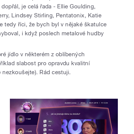
 dopřál, je celá řada - Ellie Goulding,
ry, Lindsey Stirling, Pentatonix, Katie
 tedy říci, že bych byl v nějaké škatulce
hyboval, i když poslech metalové hudby
bré jídlo v některém z oblíbených
klad slabost pro opravdu kvalitní
 nezkoušejte). Rád cestuji.