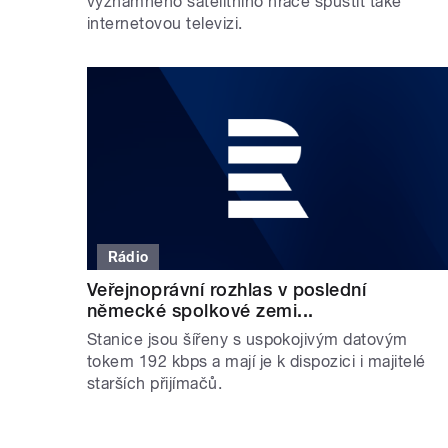
významného satelitního hráče spustit také
internetovou televizi.
Rádio
Veřejnoprávní rozhlas v poslední
německé spolkové zemi...
Stanice jsou šířeny s uspokojivým datovým
tokem 192 kbps a mají je k dispozici i majitelé
starších přijímačů.