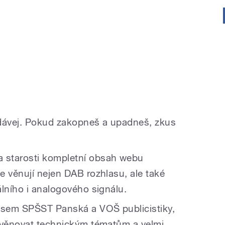
dávej. Pokud zakopneš a upadneš, zkus
 starosti kompletní obsah webu
se věnují nejen DAB rozhlasu, ale také
álního i analogového signálu.
jsem SPŠST Panská a VOŠ publicistiky,
 věnovat technickým tématům a velmi