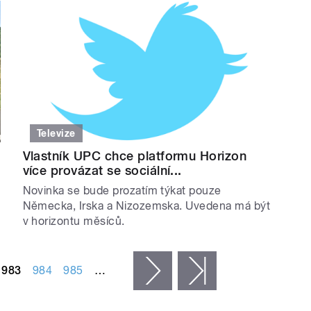
Televize
Vlastník UPC chce platformu Horizon
více provázat se sociální...
u
Novinka se bude prozatím týkat pouze
Německa, Irska a Nizozemska. Uvedena má být
v horizontu měsíců.
983
984
985
…
následující ›
poslední »