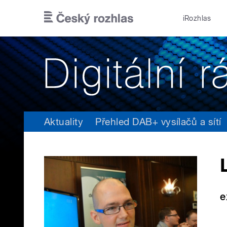
Přejít k hlavnímu obsahu
iRozhlas
Aktuality
Přehled DAB+ vysílačů a sítí
e