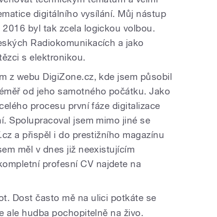
ematice digitálního vysílání. Můj nástup
2016 byl tak zcela logickou volbou.
Českých Radiokomunikacích a jako
zci s elektronikou.
ím z webu DigiZone.cz, kde jsem působil
 téměř od jeho samotného počátku. Jako
 celého procesu první fáze digitalizace
ní. Spolupracoval jsem mimo jiné se
cz a přispěl i do prestižního magazínu
sem měl v dnes již neexistujícím
ompletní profesní CV najdete na
ot. Dost často mě na ulici potkáte se
je ale hudba pochopitelně na živo.