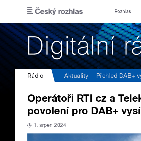
Přejít k hlavnímu obsahu
iRozhlas
Rádio
Aktuality
Přehled DAB+ vys
Operátoři RTI cz a Tele
povolení pro DAB+ vysí
1. srpen 2024