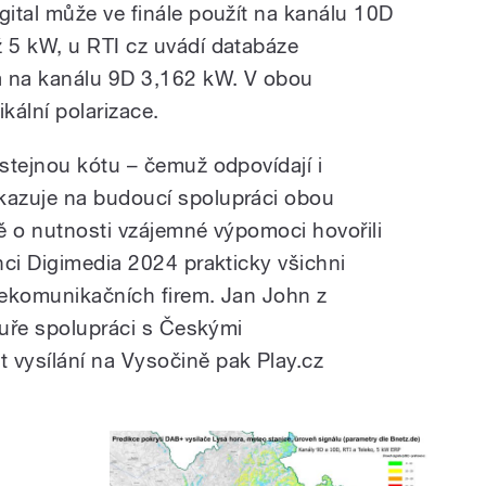
igital může ve finále použít na kanálu 10D
ž 5 kW, u RTI cz uvádí databáze
a na kanálu 9D 3,162 kW. V obou
kální polarizace.
stejnou kótu – čemuž odpovídají i
azuje na budoucí spolupráci obou
ě o nutnosti vzájemné výpomoci hovořili
nci Digimedia 2024 prakticky všichni
elekomunikačních firem. Jan John z
tuře spolupráci s Českými
vysílání na Vysočině pak Play.cz