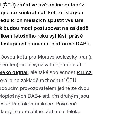
 (ČTÚ) začal ve své online databázi
ající se konkrétních kót, ze kterých
edujících měsících spustit vysílání
ak budou moci postupovat na základě
tkem letošního roku vyhlásil právě
 dostupnost stanic na platformě DAB+.
líčovou kótu pro Moravskoslezský kraj (a
ejen ten) bude využívat nejen operátor
eleko digital
, ale také společnost
RTI cz
,
terá je na základě rozhodnutí ČTÚ
udoucím provozovatelem jedné ze dvou
eloplošných DAB+ sítí, tím druhým jsou
eské Radiokomunikace. Povolené
ýkony jsou rozdílné. Zatímco Teleko