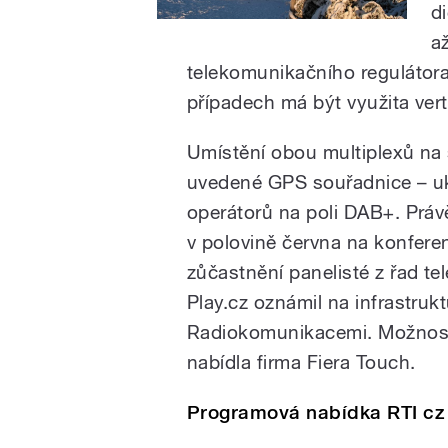
d
a
telekomunikačního regulátor
případech má být využita verti
Umístění obou multiplexů na 
uvedené GPS souřadnice – uk
operátorů na poli DAB+. Práv
v polovině června na konfere
zůčastnění panelisté z řad t
Play.cz oznámil na infrastruk
Radiokomunikacemi. Možnost 
nabídla firma Fiera Touch.
Programová nabídka RTI cz