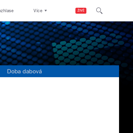
ozhlase
Více
ŽIVĚ
s
Doba dabová