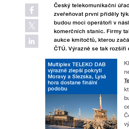
Český telekomunikační úřad
zveřeňovat první příděly týk
budou moci operátoři v násl
komerčních stanic. Firmy t
aukce kmitočtů, kterou začá
ČTÚ. Výrazně se tak rozšíří
K
Multiplex TELEKO DAB
výrazně zlepší pokrytí
n
Moravy a Slezska, Lysá
T
hora dostane finální
podobu
k
b
c
Č
v