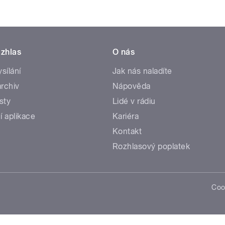
zhlas
O nás
ysílání
Jak nás naladíte
rchiv
Nápověda
sty
Lidé v rádiu
í aplikace
Kariéra
Kontakt
Rozhlasový poplatek
Coo