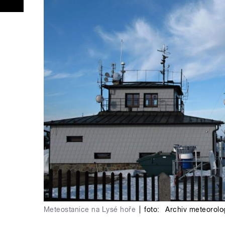
Meteostanice na Lysé hoře
|
foto:
Archiv meteorolog