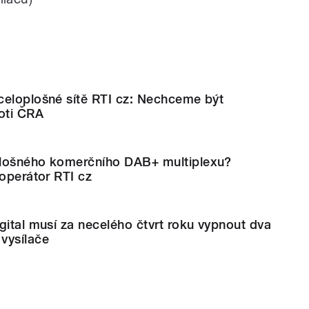
celoplošné sítě RTI cz: Nechceme být
oti ČRA
plošného komerčního DAB+ multiplexu?
 operátor RTI cz
gital musí za necelého čtvrt roku vypnout dva
vysílače