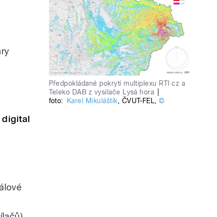
ary
Předpokládané pokrytí multiplexu RTI cz a
Teleko DAB z vysílače Lysá hora
|
foto:
Karel Mikuláštík
,
ČVUT-FEL
,
©
digital
álové
ílačů)