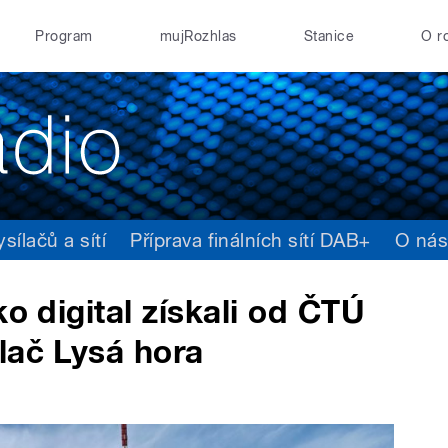
Program
mujRozhlas
Stanice
O r
ílačů a sítí
Příprava finálních sítí DAB+
O ná
ko digital získali od ČTÚ
lač Lysá hora