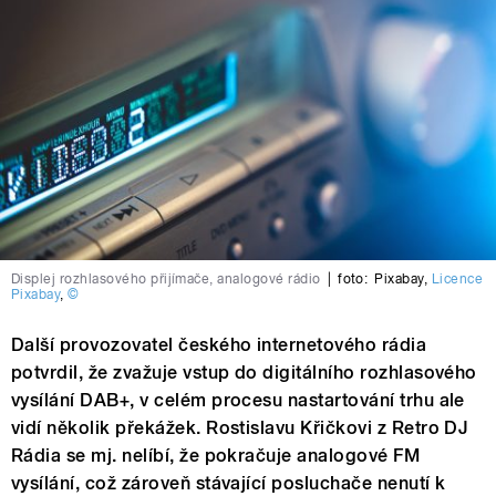
Displej rozhlasového přijímače, analogové rádio
|
foto:
Pixabay
,
Licence
Pixabay
,
©
Další provozovatel českého internetového rádia
potvrdil, že zvažuje vstup do digitálního rozhlasového
vysílání DAB+, v celém procesu nastartování trhu ale
vidí několik překážek. Rostislavu Křičkovi z Retro DJ
Rádia se mj. nelíbí, že pokračuje analogové FM
vysílání, což zároveň stávající posluchače nenutí k