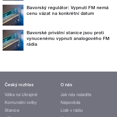
Bavorský regulátor: Vypnutí FM nemá
cenu vázat na konkrétní datum
Bavorské privátní stanice jsou proti
vynucenému vypnutí analogového FM
rádia
Český rozhlas
O nás
Válka na Ukrajině
Jak nás naladíte
Komunální volby
Nápověda
Stanice
Lidé v rádiu