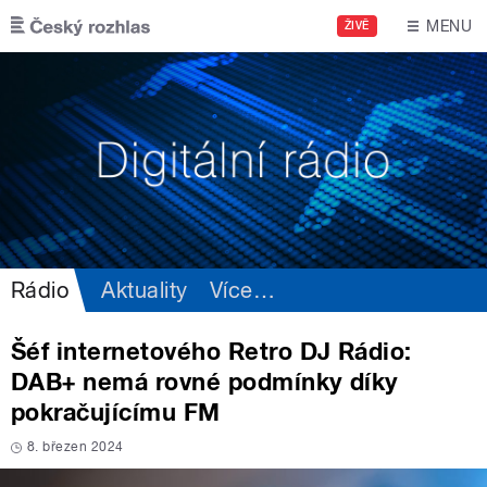
Přejít k hlavnímu obsahu
MENU
ŽIVĚ
Rádio
Aktuality
Více
…
Šéf internetového Retro DJ Rádio:
DAB+ nemá rovné podmínky díky
pokračujícímu FM
8. březen 2024