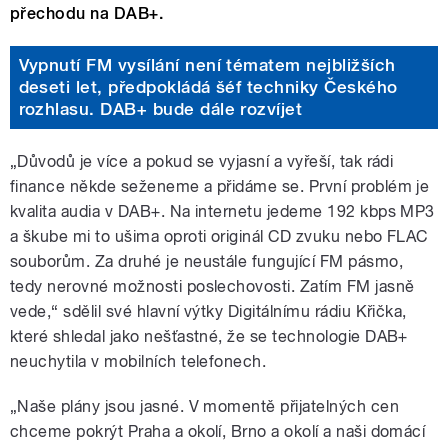
přechodu na DAB+.
Vypnutí FM vysílání není tématem nejbližších
deseti let, předpokládá šéf techniky Českého
rozhlasu. DAB+ bude dále rozvíjet
„Důvodů je více a pokud se vyjasní a vyřeší, tak rádi
finance někde seženeme a přidáme se. První problém je
kvalita audia v DAB+. Na internetu jedeme 192 kbps MP3
a škube mi to ušima oproti originál CD zvuku nebo FLAC
souborům. Za druhé je neustále fungující FM pásmo,
tedy nerovné možnosti poslechovosti. Zatím FM jasně
vede,“ sdělil své hlavní výtky Digitálnímu rádiu Křička,
které shledal jako nešťastné, že se technologie DAB+
neuchytila v mobilních telefonech.
„Naše plány jsou jasné. V momentě přijatelných cen
chceme pokrýt Praha a okolí, Brno a okolí a naši domácí