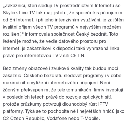
„Zákazníci, kteří sledují TV prostřednictvím Internetu se
Skylink Live TV tak mají jistotu, že společně s připojením
od Eri Internet, i při jeho intenzivním využívání, je zajištěn
kvalitní příjem všech TV programů v nejvyšším možném
rozlišení,“ informovala společnost Český bezdrát. Toto
řešení je možné, že vedle datového prostoru pro
internet, je zákazníkovi k dispozici také vyhrazená linka
právě pro internetovou TV v síti CETIN.
Bez změny obrazové i zvukové kvality tak budou moci
zákazníci Českého bezdrátu sledovat programy i v době
maximálního vytížení internetového připojení. Není
žádným překvapením, že telekomunikační firmy investují
v posledních letech právě do rozvoje optických sítí,
protože průzkumy potvrzují dlouhodobý růst IPTV
platformy. Týká se to pochopitelně i největších hráčů jako
O2 Czech Republic, Vodafone nebo T-Mobile.