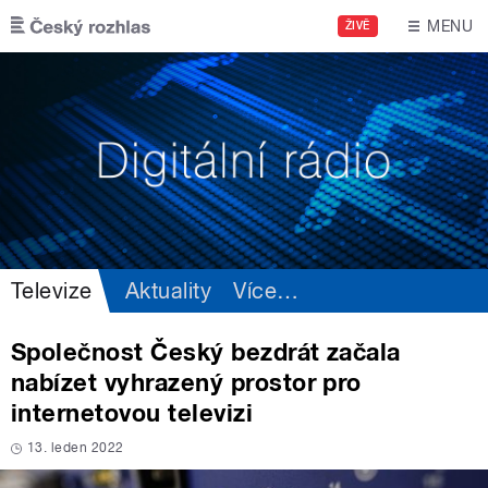
Přejít k hlavnímu obsahu
MENU
ŽIVĚ
Televize
Aktuality
Více
…
Společnost Český bezdrát začala
nabízet vyhrazený prostor pro
internetovou televizi
13. leden 2022