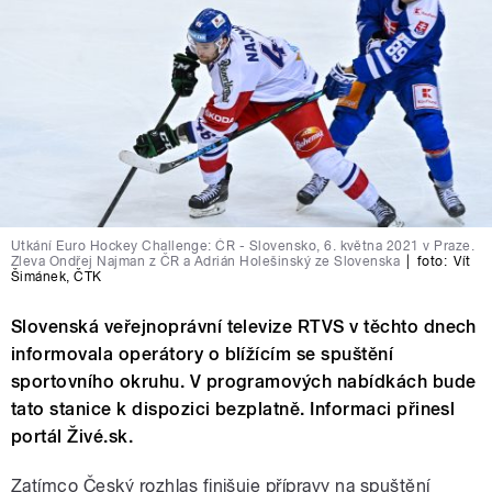
Utkání Euro Hockey Challenge: ČR - Slovensko, 6. května 2021 v Praze.
Zleva Ondřej Najman z ČR a Adrián Holešinský ze Slovenska
|
foto:
Vít
Šimánek
,
ČTK
Slovenská veřejnoprávní televize RTVS v těchto dnech
informovala operátory o blížícím se spuštění
sportovního okruhu. V programových nabídkách bude
tato stanice k dispozici bezplatně. Informaci přinesl
portál Živé.sk.
Zatímco Český rozhlas finišuje přípravy na spuštění