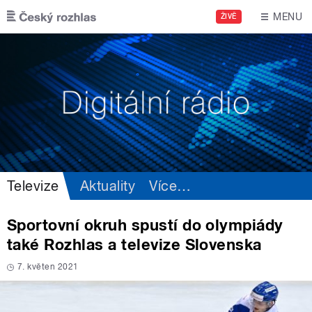
Přejít k hlavnímu obsahu
MENU
ŽIVĚ
Televize
Aktuality
Více
…
Sportovní okruh spustí do olympiády
také Rozhlas a televize Slovenska
7. květen 2021