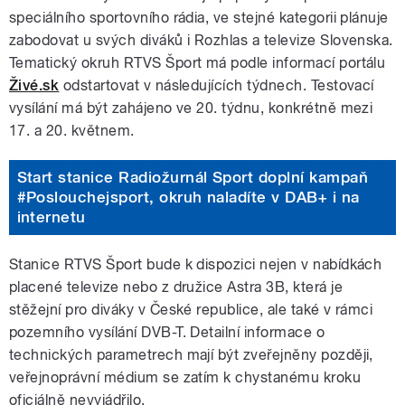
speciálního sportovního rádia, ve stejné kategorii plánuje
zabodovat u svých diváků i Rozhlas a televize Slovenska.
Tematický okruh RTVS Šport má podle informací portálu
Živé.sk
odstartovat v následujících týdnech. Testovací
vysílání má být zahájeno ve 20. týdnu, konkrétně mezi
17. a 20. květnem.
Start stanice Radiožurnál Sport doplní kampaň
#Poslouchejsport, okruh naladíte v DAB+ i na
internetu
Stanice RTVS Šport bude k dispozici nejen v nabídkách
placené televize nebo z družice Astra 3B, která je
stěžejní pro diváky v České republice, ale také v rámci
pozemního vysílání DVB-T. Detailní informace o
technických parametrech mají být zveřejněny později,
veřejnoprávní médium se zatím k chystanému kroku
oficiálně nevyjádřilo.