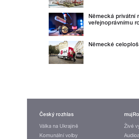
Německá privátní 
veřejnoprávnímu r
Německé celoplošné
Český rozhlas
mujRo
Válka na Ukrajině
Živé v
Komunální volby
Audioa