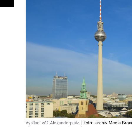
Vysílací věž Alexanderplatz
|
foto:
archiv Media Broa