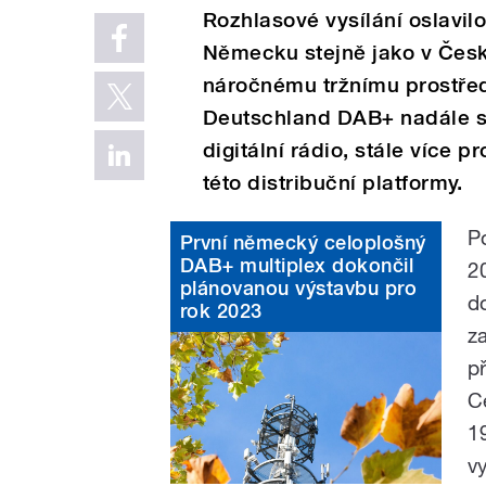
Rozhlasové vysílání oslavi
Německu stejně jako v Česk
náročnému tržnímu prostřed
Deutschland DAB+ nadále sta
digitální rádio, stále více
této distribuční platformy.
P
První německý celoplošný
DAB+ multiplex dokončil
2
plánovanou výstavbu pro
d
rok 2023
z
p
C
1
v