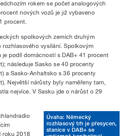
ředchozím rokem se počet analogových
4 procent nových vozů je již vybaveno
41 procent.
meckých spolkových zemích druhým
u rozhlasového vysílání. Spolkovým
m je podíl domácností s DAB+ 41 procent
t); následuje Sasko se 40 procenty
t) a Sasko-Anhaltsko s 36 procenty
t). Největší nárůsty byly naměřeny tam,
tla nejvíce. V Sasku jde o nárůst o 29
chlandradio
Úvaha: Německý
rozhlasový trh je přesycen,
ícím
stanice v DAB+ se
d roku 2018