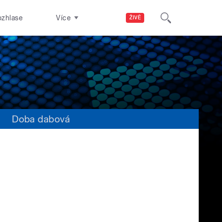
ozhlase
Více
ŽIVĚ
s
Doba dabová