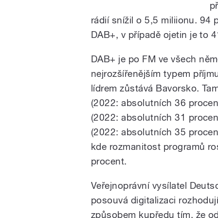
p
rádií snížil o 5,5 miliionu. 9
DAB+, v případě ojetin je to 
DAB+ je po FM ve všech ně
nejrozšířenějším typem příjm
lídrem zůstává Bavorsko. Ta
(2022: absolutních 36 procen
(2022: absolutních 31 procen
(2022: absolutních 35 procen
kde rozmanitost programů ros
procent.
Veřejnoprávní vysílatel Deuts
posouvá digitalizaci rozhoduj
způsobem kupředu tím, že o