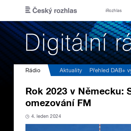
Přejít k hlavnímu obsahu
iRozhlas
Rádio
Aktuality
Přehled DAB+ vys
Rok 2023 v Německu: St
omezování FM
4. leden 2024