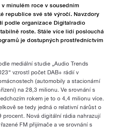
lo v minulém roce v sousedním
é republice své sté výročí. Navzdory
í podle organizace Digitalradio
bilně roste. Stále více lidí poslouchá
 programů je dostupných prostředníctvím
odle mediální studie „Audio Trends
023“ vzrostl počet DAB+ rádií v
omácnostech (automobily a stacionární
ařízení) na 28,3 milionu. Ve srovnání s
ředchozím rokem je to o 4,4 milionu více.
elkově se tedy jedná o relativní nárůst o
9 procent. Nová digitální rádia nahrazují
yřazené FM přijímače a ve srovnání s