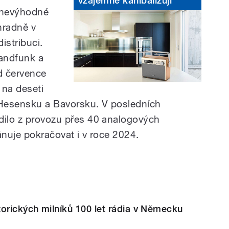
vzájemně kanibalizují
 nevýhodné
hradně v
istribuci.
andfunk a
d července
 na deseti
Hesensku a Bavorsku. V posledních
dilo z provozu přes 40 analogových
ánuje pokračovat i v roce 2024.
orických milníků 100 let rádia v Německu