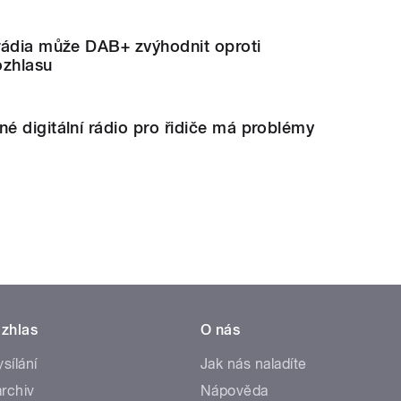
rádia může DAB+ zvýhodnit oproti
ozhlasu
 digitální rádio pro řidiče má problémy
zhlas
O nás
ysílání
Jak nás naladíte
rchiv
Nápověda