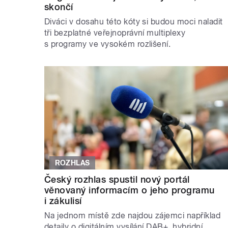
skončí
Diváci v dosahu této kóty si budou moci naladit
tři bezplatné veřejnoprávní multiplexy
s programy ve vysokém rozlišení.
ROZHLAS
Český rozhlas spustil nový portál
věnovaný informacím o jeho programu
i zákulisí
Na jednom místě zde najdou zájemci například
detaily o digitálním vysílání DAB+, hybridní