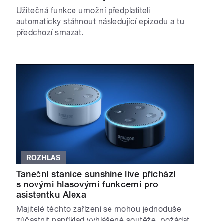
Užitečná funkce umožní předplatiteli
automaticky stáhnout následující epizodu a tu
předchozí smazat.
ROZHLAS
Taneční stanice sunshine live přichází
s novými hlasovými funkcemi pro
asistentku Alexa
Majitelé těchto zařízení se mohou jednoduše
zúčastnit například vyhlášené soutěže, požádat