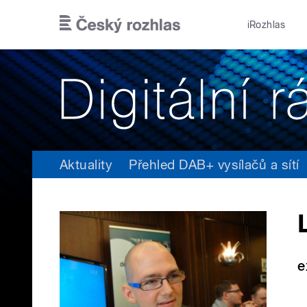
Přejít k hlavnímu obsahu
iRozhlas
Aktuality
Přehled DAB+ vysílačů a sítí
e