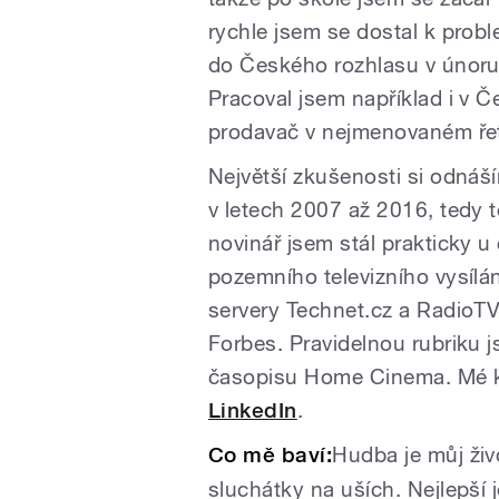
rychle jsem se dostal k probl
do Českého rozhlasu v únoru 
Pracoval jsem například i v 
prodavač v nejmenovaném řetě
Největší zkušenosti si odnáš
v letech 2007 až 2016, tedy
novinář jsem stál prakticky u
pozemního televizního vysílá
servery Technet.cz a RadioTV.
Forbes. Pravidelnou rubriku j
časopisu Home Cinema. Mé k
LinkedIn
.
Co mě baví:
Hudba je můj živ
sluchátky na uších. Nejlepší 