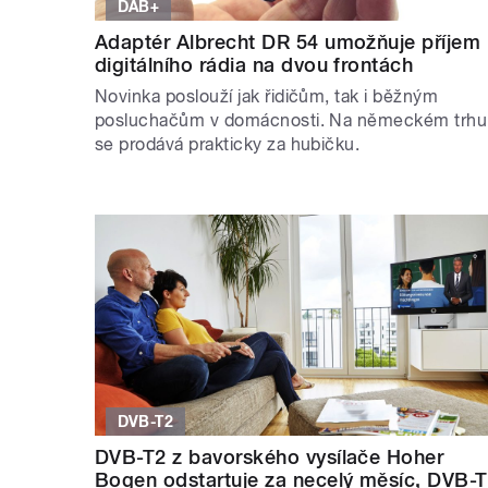
DAB+
Adaptér Albrecht DR 54 umožňuje příjem
digitálního rádia na dvou frontách
Novinka poslouží jak řidičům, tak i běžným
posluchačům v domácnosti. Na německém trhu
se prodává prakticky za hubičku.
DVB-T2
DVB-T2 z bavorského vysílače Hoher
Bogen odstartuje za necelý měsíc, DVB-T