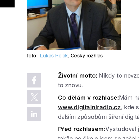
foto:
Lukáš Polák
,
Český rozhlas
Životní motto:
Nikdy to nevz
to znovu.
Co dělám v rozhlase:
Mám na
www.digitalniradio.cz
, kde 
dalším způsobům šíření digit
Před rozhlasem:
Vystudoval 
takže po škole jsem se začal