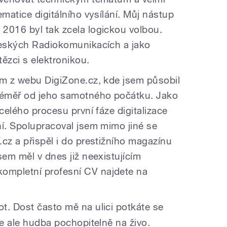
ematice digitálního vysílání. Můj nástup
2016 byl tak zcela logickou volbou.
Českých Radiokomunikacích a jako
zci s elektronikou.
ím z webu DigiZone.cz, kde jsem působil
 téměř od jeho samotného počátku. Jako
 celého procesu první fáze digitalizace
ní. Spolupracoval jsem mimo jiné se
cz a přispěl i do prestižního magazínu
sem měl v dnes již neexistujícím
ompletní profesní CV najdete na
ot. Dost často mě na ulici potkáte se
je ale hudba pochopitelně na živo.