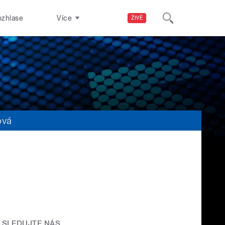
ozhlase
Více
ŽIVĚ
ová
SLEDUJTE NÁS