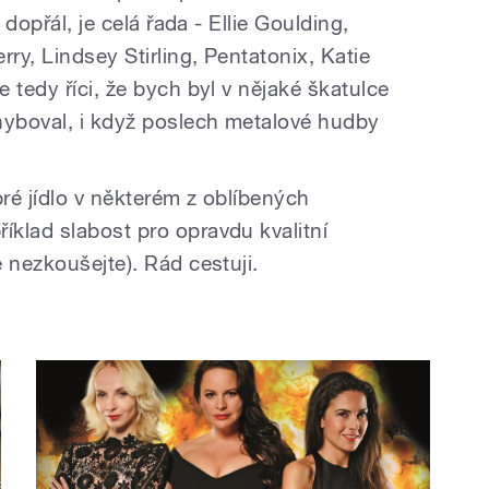
 dopřál, je celá řada - Ellie Goulding,
ry, Lindsey Stirling, Pentatonix, Katie
 tedy říci, že bych byl v nějaké škatulce
hyboval, i když poslech metalové hudby
bré jídlo v některém z oblíbených
klad slabost pro opravdu kvalitní
 nezkoušejte). Rád cestuji.