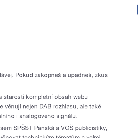
dávej. Pokud zakopneš a upadneš, zkus
 starosti kompletní obsah webu
se věnují nejen DAB rozhlasu, ale také
álního i analogového signálu.
jsem SPŠST Panská a VOŠ publicistiky,
 věnovat technickým tématům a velmi