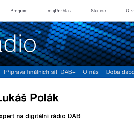
Program
mujRozhlas
Stanice
O r
Příprava finálních sítí DAB+
O nás
Doba dab
Lukáš Polák
xpert na digitální rádio DAB