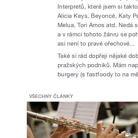
Interpretů, které jsem si takto
Alicia Keys, Beyoncé, Katy Per
Melua, Tori Amos atd. Nedá se
a v rámci tohoto žánru se po
asi není to pravé ořechové...
Také si rád dopřeji nějaké do
pražských podniků. Mám napří
burgery (s fastfoody to na mě
VŠECHNY ČLÁNKY